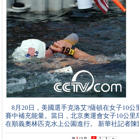
8月20日，美國選手克洛艾?薩頓在女子10公
賽中補充能量。當日，北京奧運會女子10公里
在順義奧林匹克水上公園進行。 新華社記者陳
1
第
/
3
頁
1
2
3
>