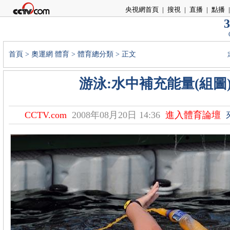
央視網首頁
|
搜視
|
直播
|
點播
|
3
首頁
>
奧運網
體育
>
體育總分類
> 正文
游泳:水中補充能量(組圖
CCTV.com
2008年08月20日 14:36
進入體育論壇