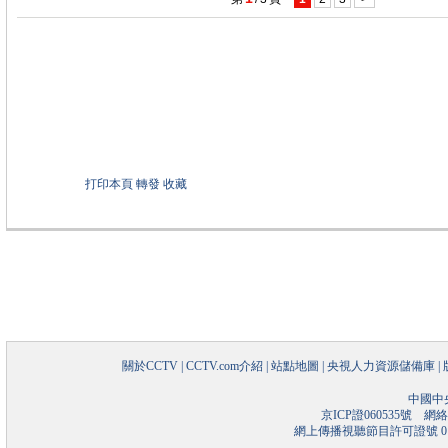
打印本頁
轉發
收藏
關於CCTV
|
CCTV.com介紹
|
站點地圖
|
央視人力資源儲備庫
|
中國中
京ICP證060535號
網絡文
網上傳播視聽節目許可證號 01