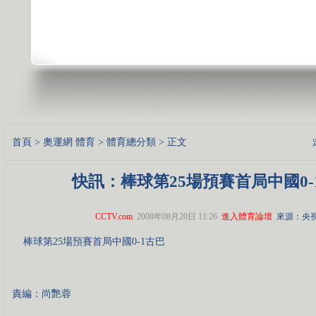
首頁
>
奧運網
體育
>
體育總分類
> 正文
快訊：棒球第25場預賽首局中國0-
CCTV.com
2008年08月20日 11:26
進入體育論壇
來源：央
棒球第25場預賽首局中國0-1古巴
責編：尚艷蓉