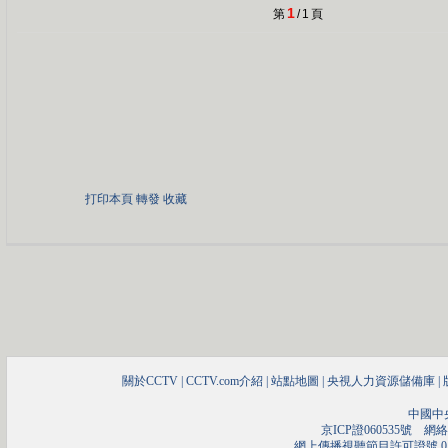
1
第
/
1
頁
打印本頁
轉發
收藏
關於CCTV
|
CCTV.com介紹
|
站點地圖
|
央視人力資源儲備庫
|
中國中
京ICP證060535號
網絡文
網上傳播視聽節目許可證號 01