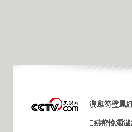
瀵逛笉璧鳳紝
紼嶅悗灝濊瘯