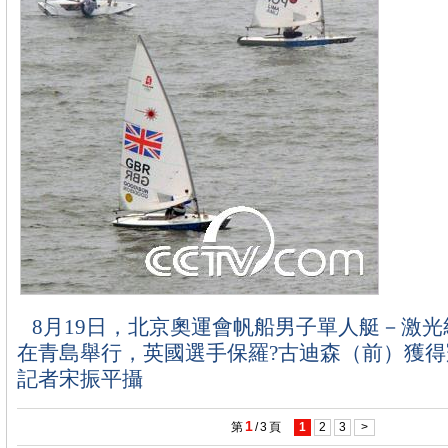
8月19日，北京奧運會帆船男子單人艇－激光
在青島舉行，英國選手保羅?古迪森（前）獲得
記者宋振平攝
1
第
/
3
頁
1
2
3
>