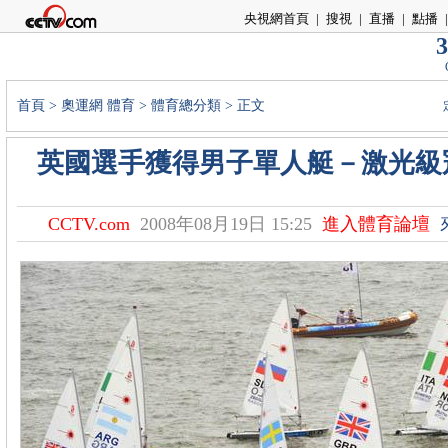
央視網首頁
|
搜視
|
直播
|
點播
|
3
首頁
>
奧運網
體育
>
體育總分類
> 正文
英國選手獲得男子單人艇－激光級冠
CCTV.com
2008年08月19日 15:25
進入體育論壇