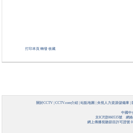
打印本頁
轉發
收藏
關於CCTV
|
CCTV.com介紹
|
站點地圖
|
央視人力資源儲備庫
|
中國中
京ICP證060535號
網絡文
網上傳播視聽節目許可證號 01