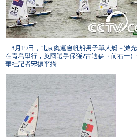
8月19日，北京奧運會帆船男子單人艇－激
在青島舉行，英國選手保羅?古迪森（前右一）
華社記者宋振平攝