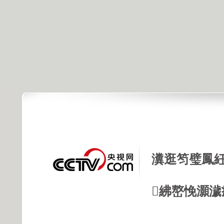
瀵逛笉璧鳳紝
紼嶅悗灝濊瘯