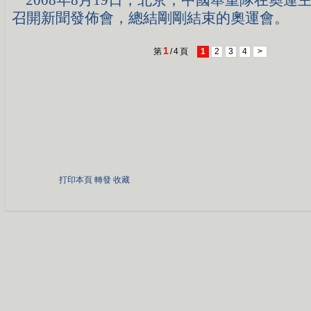
2008年8月19日，北京，中國舉重隊在奧運主
召開新聞發佈會，總結剛剛結束的奧運會。
1
第
/
4
頁
1
2
3
4
>
打印本頁
轉發
收藏