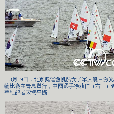
8月19日，北京奧運會帆船女子單人艇－激
輪比賽在青島舉行，中國選手徐莉佳（右一）獲
華社記者宋振平攝