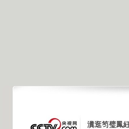
瀵逛笉璧鳳紝