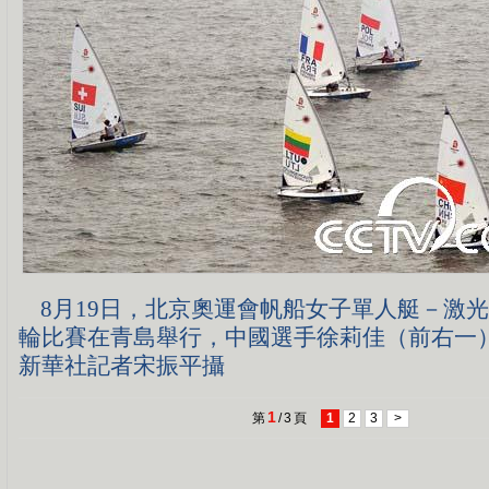
8月19日，北京奧運會帆船女子單人艇－激
輪比賽在青島舉行，中國選手徐莉佳（前右一
新華社記者宋振平攝
1
第
/
3
頁
1
2
3
>