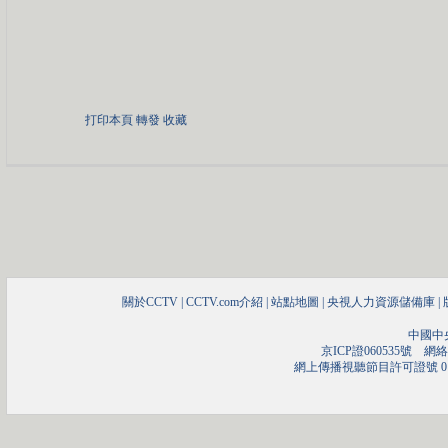
打印本頁
轉發
收藏
關於CCTV
|
CCTV.com介紹
|
站點地圖
|
央視人力資源儲備庫
|
中國中
京ICP證060535號
網絡文
網上傳播視聽節目許可證號 01