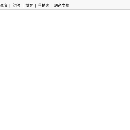
論壇
|
訪談
|
博客
|
星播客
|
網尚文摘