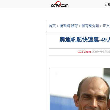
央
首頁
>
奧運網
體育
>
體育總分類
> 正文
奧運帆船快速艇-49
CCTV.com
2008年08月19