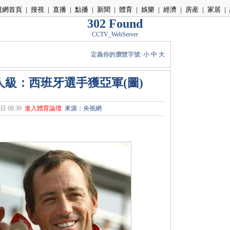
視網首頁
|
搜視
|
直播
|
點播
|
新聞
|
體育
|
娛樂
|
經濟
|
房産
|
家居
|
302 Found
CCTV_WebServer
定義你的瀏覽字號:
小
中
大
人級：西班牙選手獲亞軍(圖)
日 08:30
進入體育論壇
來源：央視網