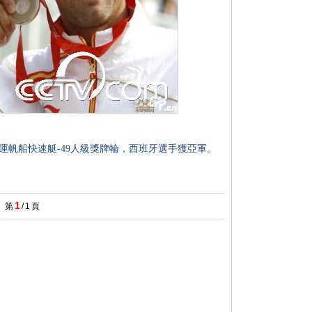
奧運帆船快速艇-49人級獎牌輪，西班牙選手獲亞軍。
1
第
/
1
頁