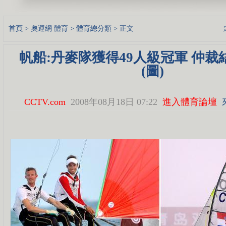
首頁
>
奧運網
體育
>
體育總分類
> 正文
帆船:丹麥隊獲得49人級冠軍 仲裁
(圖)
CCTV.com
2008年08月18日 07:22
進入體育論壇