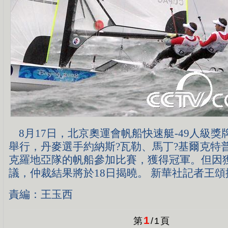
8月17日，北京奧運會帆船快速艇-49人級獎
舉行，丹麥選手約納斯?瓦勒、馬丁?基爾克特
克羅地亞隊的帆船參加比賽，獲得冠軍。但因
議，仲裁結果將於18日揭曉。 新華社記者王頌
責編：王玉西
1
第
/
1
頁