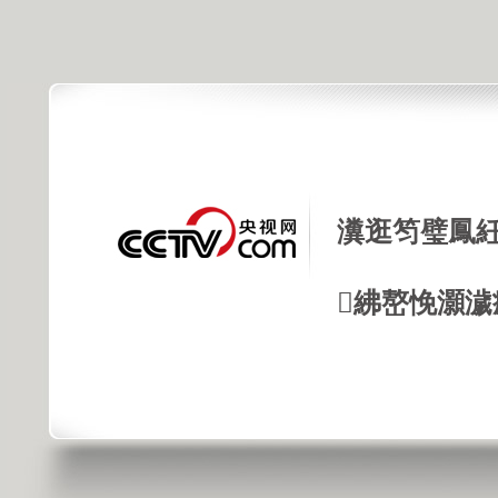
瀵逛笉璧鳳紝
紼嶅悗灝濊瘯