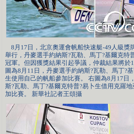
8月17日，北京奧運會帆船快速艇-49人級獎
舉行，丹麥選手約納斯?瓦勒、馬丁?基爾克特
冠軍。但因獲獎結果引起爭議，仲裁結果將於1
圖為8月11日，丹麥選手約納斯?瓦勒、馬丁?
生使用自己的帆船參加比賽。 右圖為8月17日
斯?瓦勒、馬丁?基爾克特普?易卜生借用克羅
加比賽。 新華社記者王頌攝