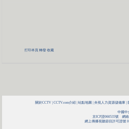
打印本頁
轉發
收藏
關於CCTV
|
CCTV.com介紹
|
站點地圖
|
央視人力資源儲備庫
|
中國中
京ICP證060535號
網絡文
網上傳播視聽節目許可證號 01