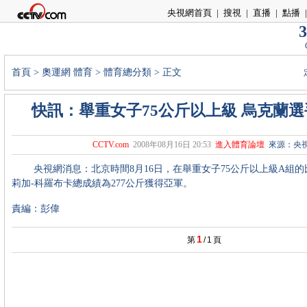
央視網首頁
|
搜視
|
直播
|
點播
|
3
首頁
>
奧運網
體育
>
體育總分類
> 正文
快訊：舉重女子75公斤以上級 烏克蘭
CCTV.com
2008年08月16日 20:53
進入體育論壇
來源：央
央視網消息：北京時間8月16日，在舉重女子75公斤以上級A組的
莉加-科羅布卡總成績為277公斤獲得亞軍。
責編：彭偉
1
第
/
1
頁