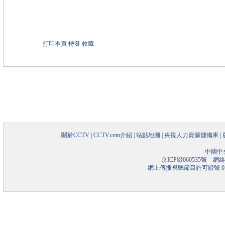
打印本頁
轉發
收藏
關於CCTV
|
CCTV.com介紹
|
站點地圖
|
央視人力資源儲備庫
|
中國中
京ICP證060535號
網絡文
網上傳播視聽節目許可證號 01