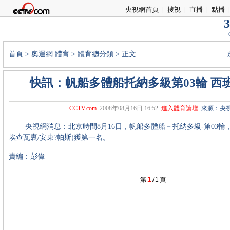
央視網首頁
|
搜視
|
直播
|
點播
|
3
首頁
>
奧運網
體育
>
體育總分類
> 正文
快訊：帆船多體船托納多級第03輪 西
CCTV.com
2008年08月16日 16:52
進入體育論壇
來源：央
央視網消息：北京時間8月16日，帆船多體船－托納多級-第03輪，
埃查瓦裏/安東?帕斯)獲第一名。
責編：彭偉
1
第
/
1
頁