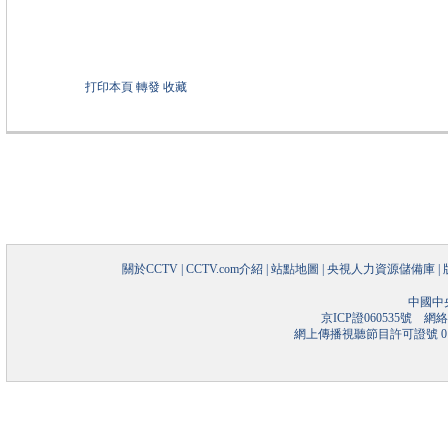
打印本頁
轉發
收藏
關於CCTV
|
CCTV.com介紹
|
站點地圖
|
央視人力資源儲備庫
|
中國中
京ICP證060535號
網絡文
網上傳播視聽節目許可證號 01