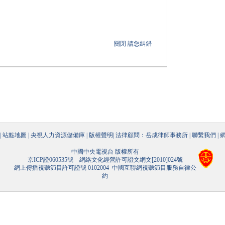
關閉
請您糾錯
|
站點地圖
|
央視人力資源儲備庫
|
版權聲明
|
法律顧問：岳成律師事務所
|
聯繫我們
|
中國中央電視台 版權所有
京ICP證060535號
網絡文化經營許可證文網文[2010]024號
網上傳播視聽節目許可證號 0102004
中國互聯網視聽節目服務自律公
約