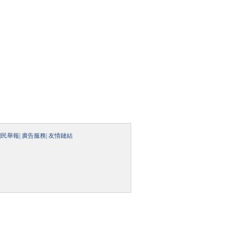
網民舉報
|
廣告服務
|
友情鏈結