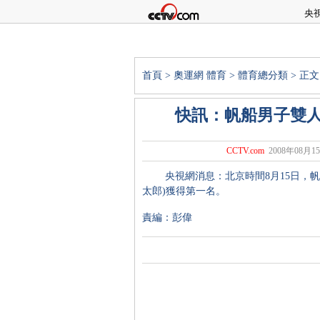
央
首頁
>
奧運網
體育
>
體育總分類
> 正文
快訊：帆船男子雙人艇
CCTV.com
2008年08月15
央視網消息：北京時間8月15日，帆船男
太郎)獲得第一名。
責編：彭偉