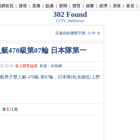
視網首頁
|
搜視
|
直播
|
點播
|
新聞
|
體育
|
娛樂
|
經濟
|
房産
|
家居
|
302 Found
CCTV_WebServer
定義你的瀏覽字號:
小
中
大
470級第07輪 日本隊第一
日 19:34
進入體育論壇
來源：央視網
子雙人艇-470級-第07輪，日本隊(松永鐵也/上野
1
第
/
1
頁