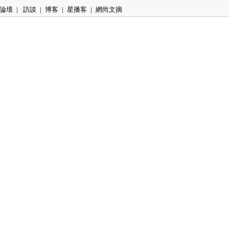
論壇
|
訪談
|
博客
|
星播客
|
網尚文摘