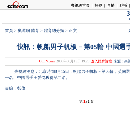
央視網首頁
|
搜視
|
直播
|
點播
|
3
首頁
>
奧運網
體育
>
體育總分類
> 正文
快訊：帆船男子帆板－第05輪 中國選
CCTV.com
2008年08月15日 19:20
進入體育論壇
來源：央
央視網消息：北京時間8月15日，帆船男子帆板－第05輪，英國選
一名。中國選手王愛忱獲得第二名。
責編：彭偉
1
第
/
1
頁