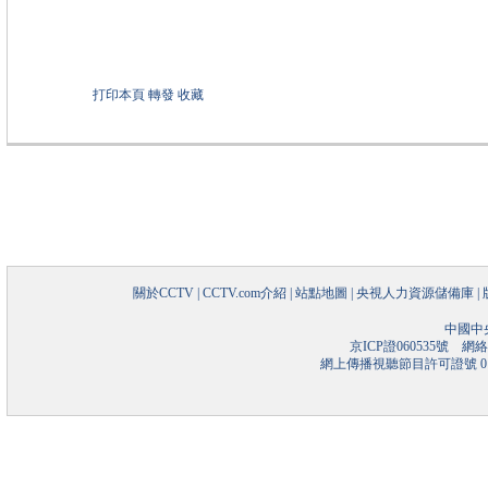
打印本頁
轉發
收藏
關於CCTV
|
CCTV.com介紹
|
站點地圖
|
央視人力資源儲備庫
|
中國中
京ICP證060535號
網絡文
網上傳播視聽節目許可證號 01