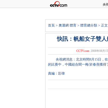
央
首頁
>
奧運網
體育
>
體育總分類
> 正文
快訊：帆船女子雙人艇
CCTV.com
2008年08月15
央視網消息：北京時間8月15日，在剛
的比賽中，中國組合聞一梅/於春燕獲得了
責編：彭偉