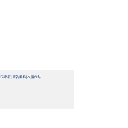
網民舉報
|
廣告服務
|
友情鏈結