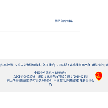
關閉
請您糾錯
|
站點地圖
|
央視人力資源儲備庫
|
版權聲明
|
法律顧問：岳成律師事務所
|
聯繫我們
|
中國中央電視台 版權所有
京ICP證060535號
網絡文化經營許可證文網文[2010]024號
網上傳播視聽節目許可證號 0102004
中國互聯網視聽節目服務自律公
約