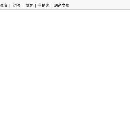
論壇
|
訪談
|
博客
|
星播客
|
網尚文摘