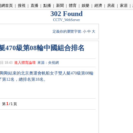
視網首頁
|
搜視
|
直播
|
點播
|
新聞
|
體育
|
娛樂
|
經濟
|
房産
|
家居
|
302 Found
CCTV_WebServer
定義你的瀏覽字號:
小
中
大
470級第08輪中國組合排名
日 18:43
進入體育論壇
來源：央視網
剛結束的北京奧運會帆船女子雙人艇470級第08輪
第12名，總排名第18名。
1
第
/
1
頁