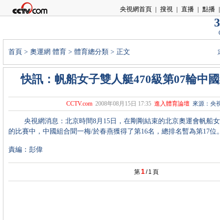
央視網首頁
|
搜視
|
直播
|
點播
|
3
首頁
>
奧運網
體育
>
體育總分類
> 正文
快訊：帆船女子雙人艇470級第07輪中國
CCTV.com
2008年08月15日 17:35
進入體育論壇
來源：央
央視網消息：北京時間8月15日，在剛剛結束的北京奧運會帆船女子雙
的比賽中，中國組合聞一梅/於春燕獲得了第16名，總排名暫為第17位
責編：彭偉
1
第
/
1
頁