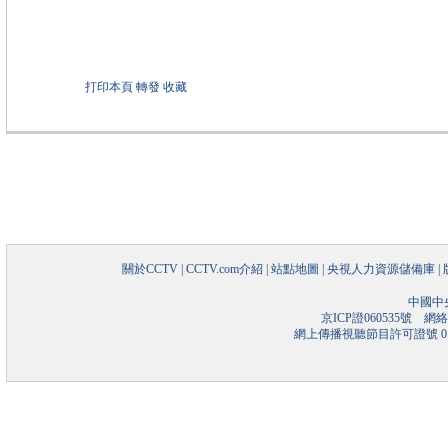
打印本頁
轉發
收藏
關於CCTV
|
CCTV.com介紹
|
站點地圖
|
央視人力資源儲備庫
|
中國中
京ICP證060535號
網絡文
網上傳播視聽節目許可證號 01