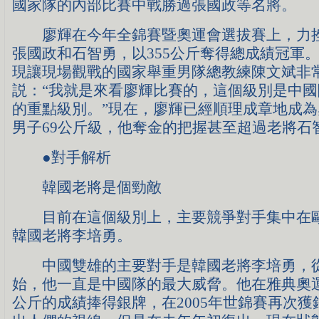
國家隊的內部比賽中戰勝過張國政等名將。
廖輝在今年全錦賽暨奧運會選拔賽上，力挫
張國政和石智勇，以355公斤奪得總成績冠軍
現讓現場觀戰的國家舉重男隊總教練陳文斌非
説：“我就是來看廖輝比賽的，這個級別是中
的重點級別。”現在，廖輝已經順理成章地成
男子69公斤級，他奪金的把握甚至超過老將石
●對手解析
韓國老將是個勁敵
目前在這個級別上，主要競爭對手集中在歐
韓國老將李培勇。
中國雙雄的主要對手是韓國老將李培勇，從
始，他一直是中國隊的最大威脅。他在雅典奧運會
公斤的成績捧得銀牌，在2005年世錦賽再次