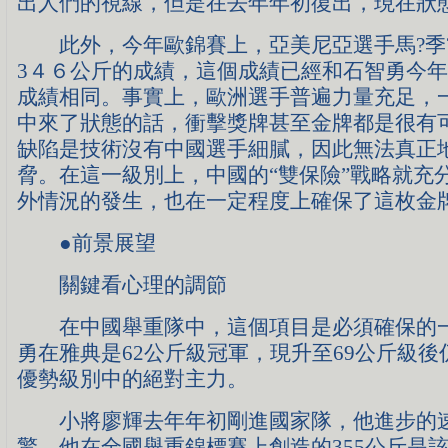
出人們的視線，但是在去年年初復出，現在狀
此外，今年歐錦賽上，亞美尼亞選手馬?季
3４６公斤的成績，這個成績已經和石智勇今
成績相同。事實上，歐洲選手普遍力量充足，
中來了狀態的話，衝擊獎牌甚至金牌都是很有
缺陷是技術沒有中國選手細膩，因此無法真正
脅。在這一級別上，中國的“雙保險”戰略就充
外情況的發生，也在一定程度上確保了這枚金
●前景展望
關鍵看心理的調節
在中國舉重隊中，這個項目是必須確保的一
勇在雅典是62公斤級冠軍，現升至69公斤級
優勢級別中的絕對主力。
小將廖輝去年年初剛進國家隊，他進步的速
驚。他在全國舉重錦標賽上創造的355公斤是該