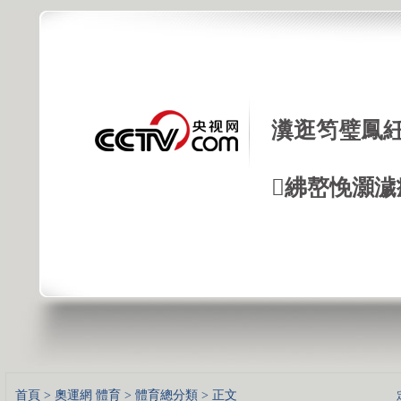
瀵逛笉璧鳳紝
紼嶅悗灝濊瘯
首頁
>
奧運網
體育
>
體育總分類
> 正文