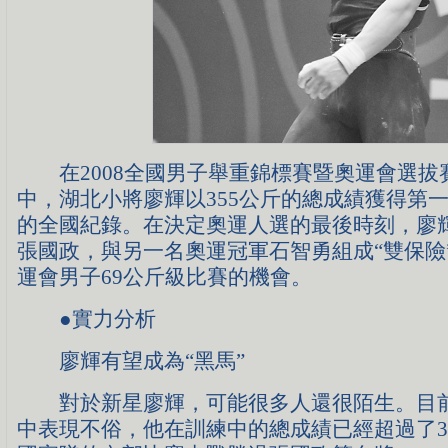
在2008全國男子舉重錦標賽暨奧運會選拔賽
中，湖北小將廖輝以355公斤的總成績獲得第
的全國紀錄。在決定奧運人選的最後時刻，廖
張國政，與另一名奧運冠軍石智勇組成“雙保險
運會男子69公斤級比賽的機會。
●實力分析
廖輝有望成為“黑馬”
對於新星廖輝，可能很多人還很陌生。目前
中表現不俗，他在訓練中的總成績已經超過了3