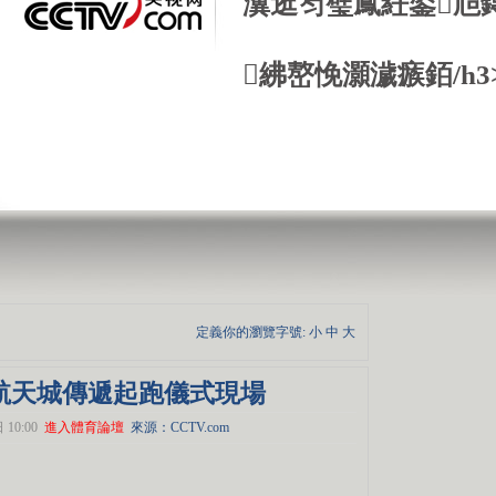
瀵逛笉璧鳳紝鍙兘
紼嶅悗灝濊瘯銆/h3
定義你的瀏覽字號:
小
中
大
火航天城傳遞起跑儀式現場
10:00
進入體育論壇
來源：CCTV.com