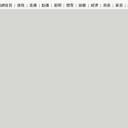
視網首頁
|
搜視
|
直播
|
點播
|
新聞
|
體育
|
娛樂
|
經濟
|
房産
|
家居
|