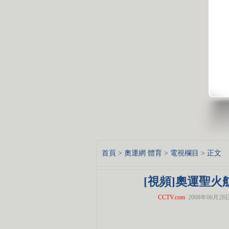
首頁
>
奧運網
體育
>
電視欄目
> 正文
[視頻]奧運聖
CCTV.com
2008年06月28日 