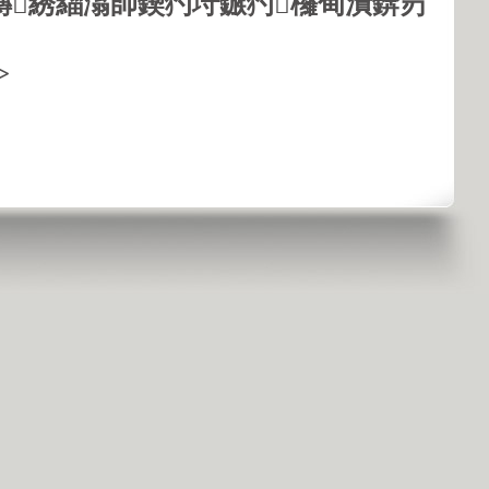
鏄綉緇滃師鍥犳垨鏃犳欏甸潰錛岃
>