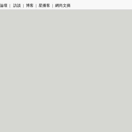
論壇
|
訪談
|
博客
|
星播客
|
網尚文摘