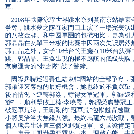
軍。
2008年國際泳聯世界跳水系列賽南京站結束
爭奪，跳水夢之隊在家門口上演了一場完美演
的八枚金牌。和中國軍團的包攬相比，更為引
郭晶晶在女單三米板的比賽中因兩次失誤居然
郭晶晶之外，女子10米台的王鑫在10米台決賽
跳。郭晶晶、王鑫出現的極不應該的低級失誤
京奧運會的“夢之隊”敲了警鐘。
國際乒聯巡迴賽也結束韓國站的全部爭奪，
郭躍迎來奪冠的最好機會，她也終於不負眾望，
後的情況下逆轉郭焱，奪得女單冠軍。郭躍還
雙打，順利擊敗王楠/李曉霞，郭躍榮膺雙冠王
破冠軍荒時，王勵勤的“冠軍荒”包袱越背越重
小將奧洽洛夫無緣八強。最終馬龍六局激戰，
個人職業生涯第三個巡迴賽冠軍。劉國梁肯定
力，表示王勵勤需要釋放出來，調整心態，去