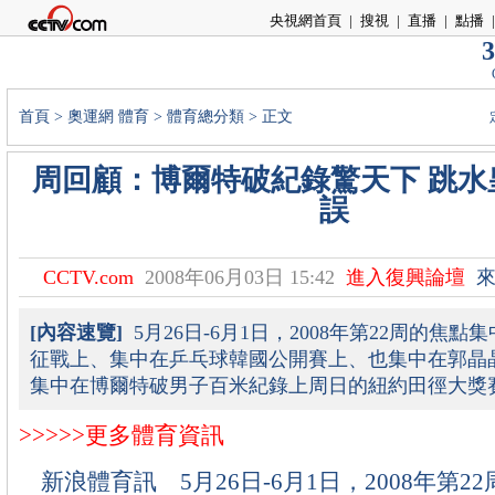
央視網首頁
|
搜視
|
直播
|
點播
|
3
首頁
>
奧運網
體育
>
體育總分類
> 正文
周回顧：博爾特破紀錄驚天下 跳水
誤
CCTV.com
2008年06月03日 15:42
進入復興論壇
來
[內容速覽]
5月26日-6月1日，2008年第22周的焦
征戰上、集中在乒乓球韓國公開賽上、也集中在郭晶
集中在博爾特破男子百米紀錄上周日的紐約田徑大獎
>>>>>更多體育資訊
新浪體育訊 5月26日-6月1日，2008年第2