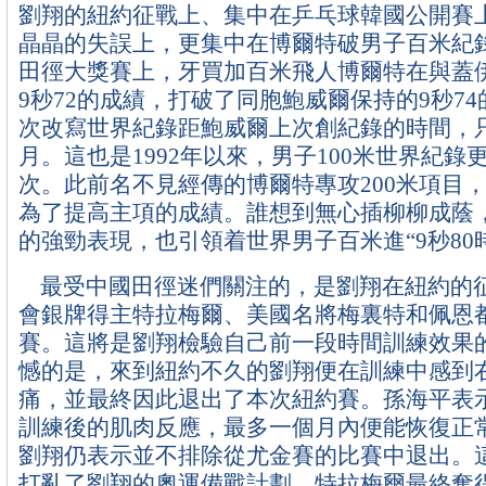
劉翔的紐約征戰上、集中在乒乓球韓國公開賽
晶晶的失誤上，更集中在博爾特破男子百米紀
田徑大獎賽上，牙買加百米飛人博爾特在與蓋
9秒72的成績，打破了同胞鮑威爾保持的9秒7
次改寫世界紀錄距鮑威爾上次創紀錄的時間，
月。這也是1992年以來，男子100米世界紀錄
次。此前名不見經傳的博爾特專攻200米項目
為了提高主項的成績。誰想到無心插柳柳成蔭
的強勁表現，也引領着世界男子百米進“9秒80
最受中國田徑迷們關注的，是劉翔在紐約的
會銀牌得主特拉梅爾、美國名將梅裏特和佩恩
賽。這將是劉翔檢驗自己前一段時間訓練效果
憾的是，來到紐約不久的劉翔便在訓練中感到
痛，並最終因此退出了本次紐約賽。孫海平表
訓練後的肌肉反應，最多一個月內便能恢復正
劉翔仍表示並不排除從尤金賽的比賽中退出。
打亂了劉翔的奧運備戰計劃。特拉梅爾最終奪