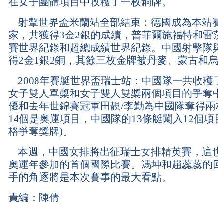
在女子團體項目中收穫了一枚銅牌。
射擊世界盃米蘭站全部結束：德國成為本站
家，共獲得3金2銀的成績，普菲爾施福特和雷
賽世界紀錄和超總成績世界紀錄。中國射擊隊
得2金1銀2銅，其餘三枚金牌被丹麥、蒙古和
2008年賽艇世界盃瑞士站：中國隊一共收穫了
女子雙人單槳和女子雙人雙槳兩個項目的爭奪中
優和去年世錦賽冠軍田靚/李勤為中國隊奪得兩
14個是奧運項目，中國隊的13條艇闖入12個項
格爭奪獎牌)。
本週，中國女排將出征瑞士女排精英賽，這
奧運年參加的首個國際比賽。馮坤和趙蕊蕊的
手的角逐將是本次賽事的最大看點。
責編：陳倩