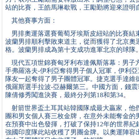
站的比賽，王皓馬琳歇戰，王勵勤將迎來證明
其他賽事方面：
男排奧運落選賽葡萄牙埃斯皮紐站的比賽結
波蘭男排順利擊敗東道主，從而獲得了北京奧
格。波蘭男排成為第十支成功進軍北京的球隊
現代五項世錦賽匈牙利布達佩斯落幕：男子
手弗羅洛夫-伊利亞奪得男子個人冠軍，伊利亞
隊友一起奪得了男子團體冠軍。捷克選手達維
俄羅斯選手拉波-亞赫爾第三。中國方面，錢震
陳倩修秀闖進決賽，最終分列第18和第34。
射箭世界盃土耳其站韓國隊成最大贏家，他
團和男女個人賽三枚金牌，在意外未能奪金的
在預賽中出色發揮，打破了保持12年的世界紀
強國印度隊此站收穫了男團金牌。以奧運陣容