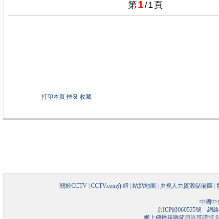
1
第
/
1
頁
打印本頁
轉發
收藏
關於CCTV
|
CCTV.com介紹
|
站點地圖
|
央視人力資源儲備庫
|
中國中
京ICP證060535號
網絡文
網上傳播視聽節目許可證號 01