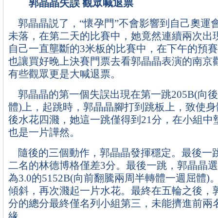
郭晶晶失誤 觀眾喊退票
郭晶晶説了，“懷孕門”不會影響到自己奧運
未落，在第二天的比賽中，她竟然連續兩次出
自己一直壟斷的3米板的比賽中，在下午的預
也讓買好晚上決賽門票去看郭晶晶表演的南京
有些觀眾更是大喊退票。
郭晶晶的第一個失誤出現在第一跳205B(向
體)上，起跳時，郭晶晶腳打到跳板上，致使身
後水花四濺，她這一跳僅得到21分，在小組中
也是一片譁然。
隨後的三個動作，郭晶晶發揮穩定。最後一
二名的林德博格僅差3分。最後一跳，郭晶晶
為3.0的5152B(向前翻騰兩周半轉體一週屈體
傾斜，再次濺起一片水花。最終在五輪之後，郭晶
分的總分最終僅名列小組第三，未能擠進前兩
緣。