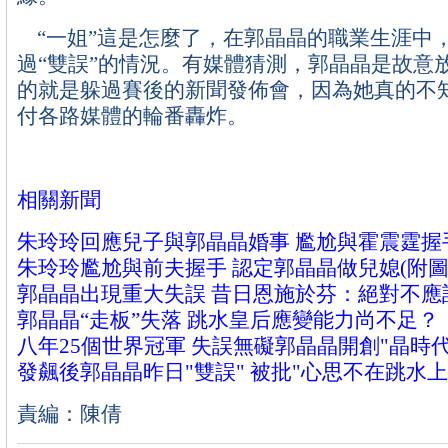
“一姐”這是怎麼了，在郭晶晶的職業生涯中
過“雙誤”的情況。有媒體猜測，郭晶晶是故意
的就是躲過賽後的新聞發佈會，因為她真的不
付各路媒體的輪番轟炸。
相關新聞
朱玲玲回應兒子與郭晶晶婚事 尷尬與霍震霆握
朱玲玲尷尬與前夫握手 認定郭晶晶做兒媳(附圖
郭晶晶出現重大失誤 昔日恩施於芬：絕對不應
郭晶晶“走板”失落 跳水皇后應變能力尚不足？
八年25個世界冠軍 失誤無礙郭晶晶開創"晶時代
發飆後郭晶晶昨日"雙誤" 被批"心思不在跳水上
責編：陳倩