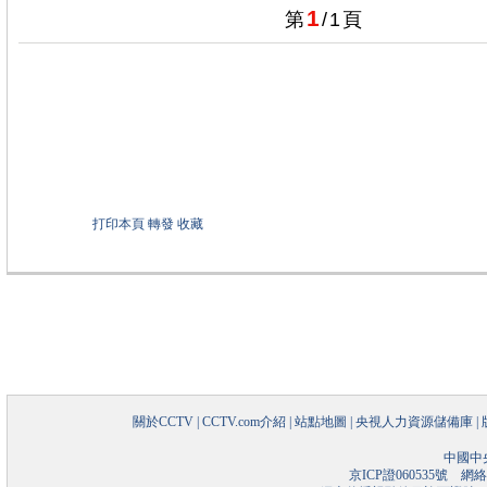
1
第
/
1
頁
打印本頁
轉發
收藏
關於CCTV
|
CCTV.com介紹
|
站點地圖
|
央視人力資源儲備庫
|
中國中
京ICP證060535號
網絡文