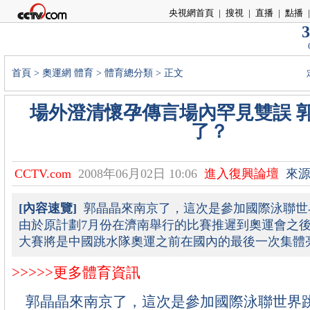
央視網首頁
|
搜視
|
直播
|
點播
|
3
首頁
>
奧運網
體育
>
體育總分類
> 正文
場外澄清懷孕傳言場內罕見雙誤 
了？
CCTV.com
2008年06月02日 10:06
進入復興論壇
來源
[內容速覽]
郭晶晶來南京了，這次是參加國際泳聯世
由於原計劃7月份在濟南舉行的比賽推遲到奧運會之
大賽將是中國跳水隊奧運之前在國內的最後一次集體
>>>>>更多體育資訊
郭晶晶來南京了，這次是參加國際泳聯世界