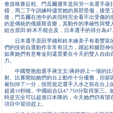
會資格賽征程。門瓜爾通常是與另一名選手葆
檔，周二下午訓練時儘管她的肩部受傷，接受
後，門瓜爾在池中的表現時完全看不出受傷的
的是傳統的俄羅斯音樂，其動作的準確性與雙
組合原田/鈴木不能企及，日本選手的得分為47.
日本選手原田早穗和鈴木繪美子有着豐富的
們的技術自選動作非常有活力，躍起和腿部伸
如果她們有意奪金則還需要在今天的雙人自由
力。
中國雙胞胎選手蔣文文/蔣婷婷上一場的比
射。比賽開始她們的台上動作十分優雅，但卻
被扣掉了一分，按照規定選手入水之前在台上
超過10秒鐘。中國組合以47.750分取得第三
時是完全可以超過日本隊的，今天她們仍有望
項目中迎頭趕上。