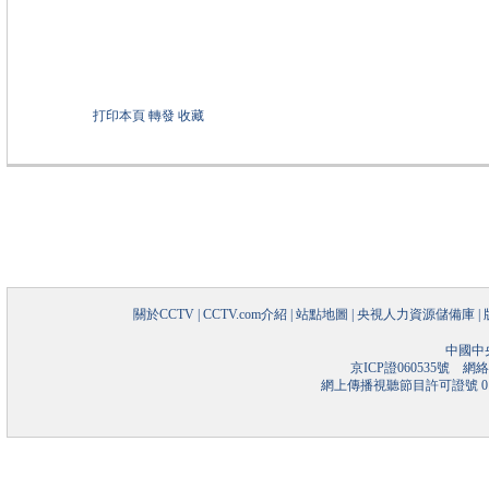
打印本頁
轉發
收藏
關於CCTV
|
CCTV.com介紹
|
站點地圖
|
央視人力資源儲備庫
|
中國中
京ICP證060535號
網絡文
網上傳播視聽節目許可證號 01