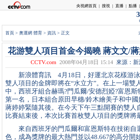
央視網首頁
|
搜視
|
直播
|
點播
|
3
首頁
>
奧運網
體育
>
資訊
> 正文
花游雙人項目首金今揭曉 蔣文文/
CCTV.com
2008年04月18日 15:14
來源：新
新浪體育訊 4月18日，好運北京花樣游泳
雙人項目的金牌即將在“水立方”。在上一場雙
中，西班牙組合赫瑪?門瓜爾/安德烈婭?富恩
第一名，日本組合原田早穗/鈴木繪美子和中國
蔣婷婷緊隨其後。在今天下午三點開賽的雙人
比賽結束後，本次比賽首枚雙人項目的獎牌將
來自西班牙的門瓜爾和富恩斯特在技術自選
色，成為獎牌的最大熱門並以48.667的高分