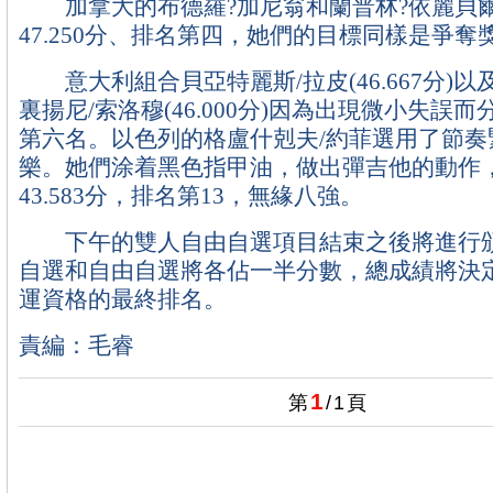
加拿大的布德羅?加尼翁和蘭普林?依麗貝
47.250分、排名第四，她們的目標同樣是爭奪
意大利組合貝亞特麗斯/拉皮(46.667分)
裏揚尼/索洛穆(46.000分)因為出現微小失誤
第六名。以色列的格盧什剋夫/約菲選用了節奏
樂。她們涂着黑色指甲油，做出彈吉他的動作
43.583分，排名第13，無緣八強。
下午的雙人自由自選項目結束之後將進行頒
自選和自由自選將各佔一半分數，總成績將決
運資格的最終排名。
責編：毛睿
1
第
/
1
頁