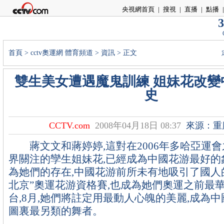
央視網首頁
|
搜視
|
直播
|
點播
|
3
首頁
>
cctv奧運網
體育頻道
>
資訊
> 正文
雙生美女遭遇魔鬼訓練 姐妹花改變
史
CCTV.com
2008年04月18日 08:37
來源：重
蔣文文和蔣婷婷,這對在2006年多哈亞運會
界關注的孿生姐妹花,已經成為中國花游最好的象
為她們的存在,中國花游前所未有地吸引了國人
北京”奧運花游資格賽,也成為她們奧運之前最
台,8月,她們將註定用最動人心魄的美麗,成為
圖裏最另類的舞者。