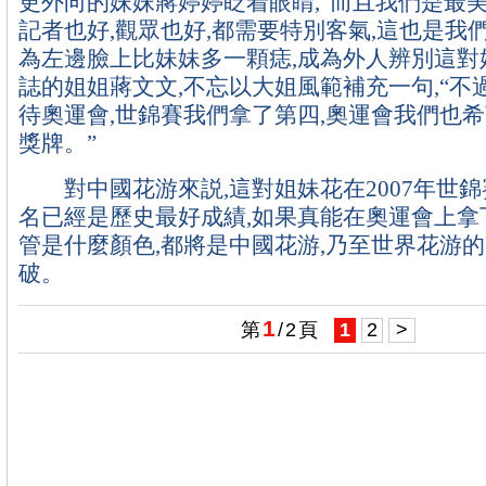
更外向的妹妹蔣婷婷眨着眼睛,“而且我們是最美
記者也好,觀眾也好,都需要特別客氣,這也是我
為左邊臉上比妹妹多一顆痣,成為外人辨別這對
誌的姐姐蔣文文,不忘以大姐風範補充一句,“不
待奧運會,世錦賽我們拿了第四,奧運會我們也
獎牌。”
對中國花游來説,這對姐妹花在2007年世錦
名已經是歷史最好成績,如果真能在奧運會上拿
管是什麼顏色,都將是中國花游,乃至世界花游
破。
1
第
/
2
頁
1
2
>