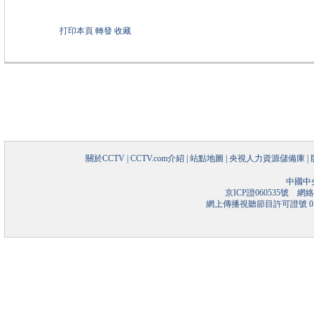
打印本頁
轉發
收藏
關於CCTV
|
CCTV.com介紹
|
站點地圖
|
央視人力資源儲備庫
|
中國中
京ICP證060535號
網絡文
網上傳播視聽節目許可證號 01