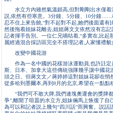
水立方內雖然氣溫頗高,但對剛剛出水僅着
説,依然有些寒意。3分鐘、5分鐘、10分鐘…
忍不住上來告饒,“對不起對不起,她們後面還有比
然後拖着姐妹花離去,姐姐蔣文文依然沒有忘記
記者揮手告別。一位仁兄嘀咕着,“多實在,比起
麗經過混合採訪區完全不搭理記者,人家懂禮貌
改變中國花游
作為一名中國的花樣游泳運動員,也許註定是
斯、日本、加拿大這些傳統強隊幾乎讓中國花
頭之日。但蔣文文／蔣婷婷這對姐妹花卻在悄然
從多哈到墨爾本,再到8月的北京,希望在一點點
“我們可不敢大牌,我們連塊奧運會的獎牌
爭”,離開了喧囂的水立方,姐妹倆馬上恢復了自
為可以和記者説上幾句“四川話”而興奮。説話