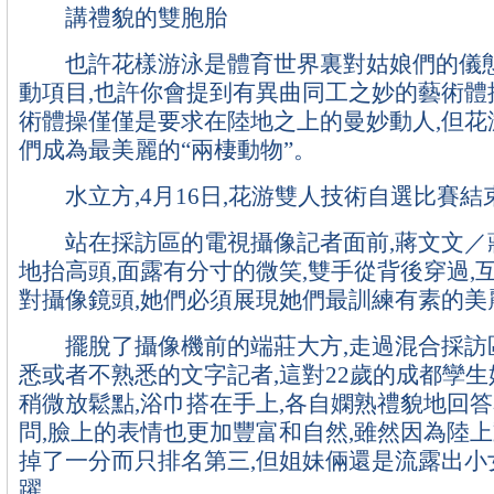
講禮貌的雙胞胎
也許花樣游泳是體育世界裏對姑娘們的儀態
動項目,也許你會提到有異曲同工之妙的藝術體操
術體操僅僅是要求在陸地之上的曼妙動人,但花
們成為最美麗的“兩棲動物”。
水立方,4月16日,花游雙人技術自選比賽結
站在採訪區的電視攝像記者面前,蔣文文／
地抬高頭,面露有分寸的微笑,雙手從背後穿過,
對攝像鏡頭,她們必須展現她們最訓練有素的美
擺脫了攝像機前的端莊大方,走過混合採訪區
悉或者不熟悉的文字記者,這對22歲的成都孿
稍微放鬆點,浴巾搭在手上,各自嫻熟禮貌地回
問,臉上的表情也更加豐富和自然,雖然因為陸
掉了一分而只排名第三,但姐妹倆還是流露出小
躍。