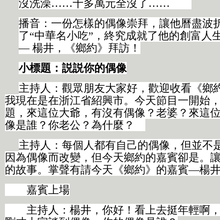
沒洗澡……十多萬元全沒了……
播音：一份怎樣的偶像崇拜，讓他曆盡波
了“中華名小吃”，終究成就了他的創富人
— 楊井，《鄉約》拜訪！
小標題：説説你的偶像
主持人：觀眾朋友大家好，歡迎收看《鄉
我現在是在浙江省紹興市。今天節目一開始
題，來這位大爺，有沒有偶像？老婆？來這
像是誰？你老公？為什麼？
主持人：每個人都有自己的偶像，但並不
因為偶像而改變，但今天鄉約的嘉賓卻是。
的故事。掌聲有請今天《鄉約》的嘉賓—楊
嘉賓上場
主持人：楊井，你好！看上去挺年輕啊，