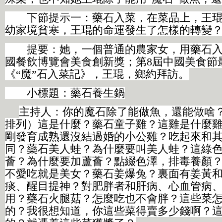
下節提示一：藥石入菜，在菜品上，王琨
幼家境貧寒，王琨的命運發生了怎樣的轉變
提要：她，一個普通的農家女，用藥石入
國餐飲博覽會美食創新獎；第8屆中國美食節
《“魔”石入菜記》，王琨，鄉約拜訪。
小標題：藥石養生鍋
主持人：你的魔石除了能做魚，還能做啥
排列）這是什麼？藥石童子雞？這雞是什麼
剛發育成熟還沒結過婚的小公雞？吃起來和
同？藥石美人蛙？為什麼要叫美人蛙？這綠
薈？為什麼要加蘆薈？點綴色澤，排毒養顏
不愛吃就是美女？藥石姜爆兔？裏面有姜黃
痰、醒目提神？對肥胖者和肝病、心血管病
用？藥石火腿菇？怎麼吃也不會胖？這些菜
的？我很想知道，你這些菜得賣多少錢啊？