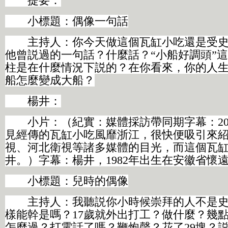
提要：
小標題：偶像一句話
主持人：你今天做這個瓦缸小吃還是受史
他曾説過的一句話？什麼話？“小船好調頭”
柱是在什麼情況下説的？在你看來，你的人
船怎麼變成大船？
楊井：
小片：（紀實：媒體採訪帶同期字幕：200
見經傳的瓦缸小吃風靡浙江，很快便吸引來
視、河北衛視等諸多媒體的目光，而這個瓦
井。）字幕：楊井，1982年出生在安徽省懷
小標題：兒時的偶像
主持人：我聽説你小時候崇拜的人不是史
樣能幹是嗎？17歲就外出打工？做什麼？幾
怎麼過？打電話了嗎？鞭炮聲？花了29塊？