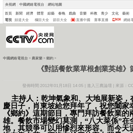
央視網
|
中國網絡電視台
|
網站地圖
首頁
新聞
經濟
體育
綜藝
春晚
戲曲
音樂
科教
青少
文化
藝術
電視
頻道大全
欄目大全
節目大全
直播中國
賽事直播
網絡
中國網絡電視台
>
農家樂
>
鄉約
>
《對話餐飲業草根創業英雄》
發佈時間:2012年01月18日 14:05 |
進入三農論壇
| 來源：CC
主持人：乾坤氣象和、大地展新姿，
慶日子，肖東坡給您拜年了，祝您闔家
《鄉約》這期節目，專門拜訪餐飲業的
雄。餐飲市場變幻莫測，“八大菜係”在
地，其競爭可以用慘烈來形容。而今天