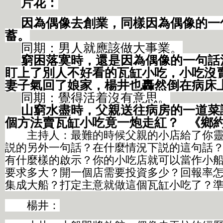
片花：
因為偶像去創業，同樣因為偶像的一
蓄。
同期：男人就應該做大事業。
窮困落寞時，還是因為偶像的一句話
盯上了別人不好看的瓦缸小吃，小吃沒
妻子氣回了娘家，楊井也轟然倒在病床
同期：覺得活着沒有意思。
山窮水盡時，父親送往病房的一道菜
個方法賣瓦缸小吃竟一炮走紅？
《鄉
主持人：最難的時候父親的小店給了你靈
説的另外一句話？在什麼情況下説的這句話？
有什麼樣的啟示？你的小吃店就可以當作小
要求多大？開一個店需要投資多少？回報率
集成大船？打定主意就做這個瓦缸小吃了？
楊井：