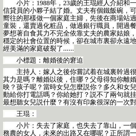
小片：1988年，23歲的王琨經人介紹和
信貸員的小夥子結了婚。丈夫有個鐵飯碗，
嚮往的那樣做一個家庭主婦，先後在商場站
童裝，還賣過化粧品，做過銀行職員，開過
夢想著自食其力不完全依靠丈夫的農家姑娘
穩定的社會位置的時候，卻在城市裏卻永遠
經美滿的家庭破裂了......
小標題：離婚後的窘迫
主持人：嫁人之後你嘗試着在城裏幹過很
其力是嗎？離婚以後，住哪？父母得知你離
映？孩子呢？當時女兒怎麼説你？多久和女
動給你打電話嗎？你給她打？説不了兩句就
最想聽女兒説什麼？有沒有印象很深的一次
王琨：
小片：失去了家庭，也失去了靠山，一個
務農的女人，未來的出路又在哪呢？正所謂