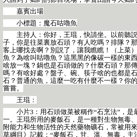
嘉賓出場
小標題：魔石咕嚕魚
主持人：你好，王琨，快請坐。以前聽説
子，你是往菜裏放石頭？有人吃嗎？排隊？
客上哪找去啊？別説了，讓我瞧瞧！（上菜
魚？為啥叫咕嚕魚？這黑黑的像碳一樣的東
啥放一塊？鍋也是石頭做的？什麼石頭？那
嗎？有啥好處？盤子、碗、筷子啥的也都是
石？普通的魚，這麼一吃有什麼不一樣？你
嘗嘗。
王琨：
小片3：用石頭做菜被稱作“石烹法”，是
一。王琨所用的麥飯石，是一種對生物無毒
附能力和生物活性的天然藥物礦石，常被用
草綱目》記載：“麥飯石，甘、溫、無毒，主