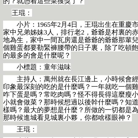
的？就憑着這些菜獲獎了？
王琨：
小片：1965年2月4日，王琨出生在重慶
家中兄弟姊妹3人，排行老2，爺爺是村裏的
地為生，家中一間瓦房還是爺爺的爺爺那輩
個雞蛋都要勒緊褲腰帶的日子裏，除了吃頓
的最多的會是什麼呢？
小標題：童年滋味
主持人：萬州就在長江邊上，小時候會經
印象最深刻的吃的是什麼嗎？一年就吃一個
咋下蛋是嗎？常吃肉嗎？怪不得長得這麼瘦
小就會做菜？那時候想過以後幹什麼嗎？知
樣嗎？最大的夢想是什麼？所做的一切都是
那時候進城看見城裏小夥，你都啥樣眼神？
王琨：