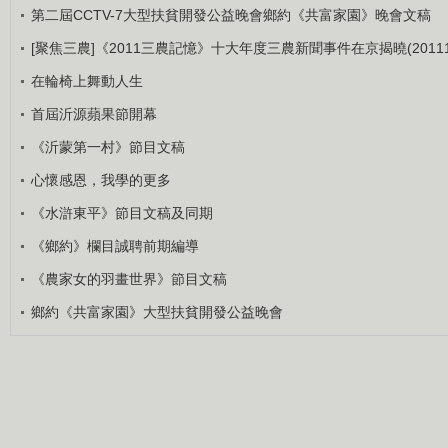
第二屆CCTV-7大型扶貧開發公益晚會鄉約《共富家園》晚會文稿
[聚焦三農]《2011三農記憶》十大年度三農新聞事件在京揭曉(201112
在輪椅上舞動人生
首屆沂源蘋果節開幕
《沂蒙第一村》節目文稿
心懷感恩，我學的更多
《水滸東平》節目文稿及同期
《鄉約》欄目誠聘前期編導
《農家女的羽畫世界》節目文稿
鄉約《共富家園》大型扶貧開發公益晚會