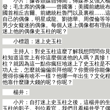
小片：據各類媒體傳聞，傳媒界女強人楊
發；毛主席的偶像——曾國藩；美國前總統
國首相丘吉爾、前總統杜魯門以及裏根……
自己的偶像，明星成龍、劉德華、周傑倫等
男少女癡迷的偶像。每個人迷上偶像都有理
迷上他的偶像史玉柱的呢？
小標題：迷上史玉柱
主持人：對史玉柱這麼了解我想問問你見
柱知道這世上有你這麼個迷他的人嗎？真慘
柱？就因為這一點你瘋狂地迷上了史玉柱是
功人士，怎麼就偏偏崇拜他呢？你覺得你能
覺得你倆有啥不一樣？他哪一年出生？文化
他靠什麼賺大錢的呢？你呢？
楊井：
小片：自打迷上史玉柱之後，這楊井的生
玉柱的影子。列位看官，我們且看楊井受了