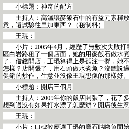
小標題：神奇的配方
主持人：高溫讓麥飯石中的有益元素釋放
意，還試驗往里加東西？（秘制料）
王琨：
小片
：
2005年4月，經歷了無數次失敗
區白岩路租了一個店面，她的用麥飯石做水
了。借錢開店，王琨算得上是孤注一擲，她
怎樣？店開張了，用石頭做水煮魚？沒聽説
促銷的炒作，生意並沒像王琨想像的那樣好
小標題：開店三個月
主持人：2005年你的飯店開張了，花了
想到過沒有如果打水漂了怎麼辦？開店後生
王琨：
小片：口碑效應讓王琨的磨石咕嚕魚開始