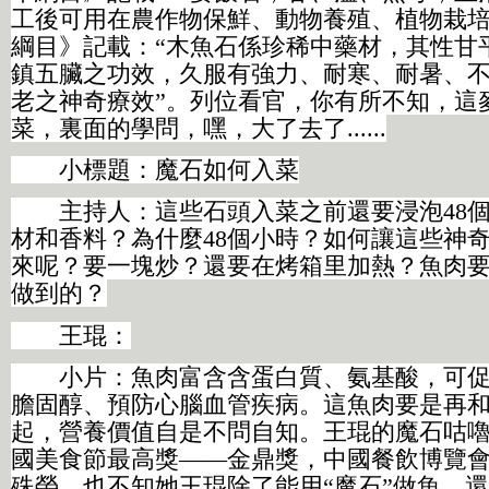
工後可用在農作物保鮮、動物養殖、植物栽
綱目》記載：“木魚石係珍稀中藥材，其性甘
鎮五臟之功效，久服有強力、耐寒、耐暑、
老之神奇療效”。列位看官，你有所不知，這
菜，裏面的學問，嘿，大了去了......
小標題：魔石如何入菜
主持人：這些石頭入菜之前還要浸泡48個
材和香料？為什麼48個小時？如何讓這些神
來呢？要一塊炒？還要在烤箱里加熱？魚肉要
做到的？
王琨：
小片：魚肉富含含蛋白質、氨基酸，可促
膽固醇、預防心腦血管疾病。這魚肉要是再
起，營養價值自是不問自知。王琨的魔石咕
國美食節最高獎——金鼎獎，中國餐飲博覽
殊榮，也不知她王琨除了能用“魔石”做魚，