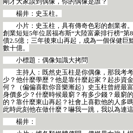
剛才大家談到偶像，你的偶像是誰？
楊井：史玉柱。
小片：史玉柱，具有傳奇色彩的創業者。
創業短短5年位居福布斯“大陸富豪排行榜”第
債2.5億；三年後東山再起，成為一個保健巨
數十億。
小標題：偶像知識大拷問
主持人：既然史玉柱是你偶像，那我考考
少？他什麼學歷？他是靠什麼起家？起步資
何？（偏偏喜歡你音樂漸起）史玉柱曾經最
身價多少？什麼時候最窮？有多少錢？最窮
的？靠什麼東山再起？社會上喜歡他的人多
此時此刻他在做什麼？嚇我一跳，我以為連
楊井：