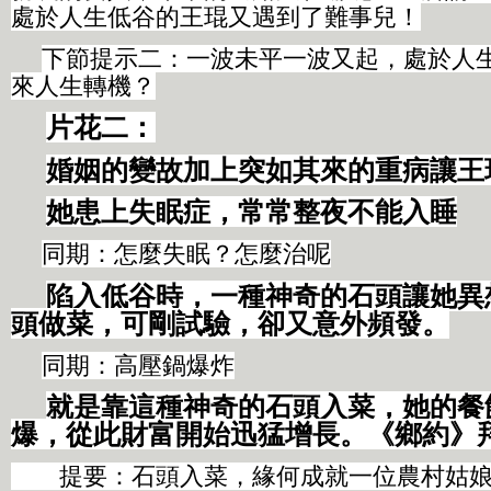
處於人生低谷的王琨又遇到了難事兒！
下節提示二：一波未平一波又起，處於人
來人生轉機？
片花二：
婚姻的變故加上突如其來的重病讓王
她患上失眠症，常常整夜不能入睡
同期：
怎麼失眠？怎麼治呢
陷入低谷時，一種神奇的石頭讓她異
頭做菜，可剛試驗，卻又意外頻發。
同期：高壓鍋爆炸
就是靠這種神奇的石頭入菜，她的餐
爆，從此財富開始迅猛增長。《鄉約》
提要：石頭入菜，緣何成就一位農村姑娘