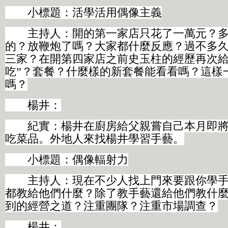
小標題：活學活用偶像主義
主持人：開的第一家店只花了一萬元？多
的？放鞭炮了嗎？大家都什麼反應？過不多
三家？在開第四家店之前史玉柱的經歷再次給
吃”？套餐？什麼樣的新套餐能看看嗎？這樣
嗎？
楊井：
紀實：楊井在廚房給父親嘗自己本月即將
吃菜品。外地人來找楊井學習手藝。
小標題：偶像輻射力
主持人：現在不少人找上門來要跟你學手
都教給他們什麼？除了教手藝還給他們教什
到的經營之道？注重團隊？注重市場調查？
楊井：