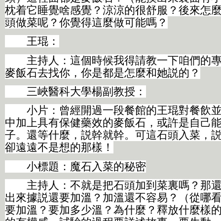
枕着它睡覺啥感覺？涼涼的很舒服？後來怎
頭做菜呢？你覺得這麼做可能嗎？
王琨：
主持人：這個時候我得請教一下咱們的專
麥飯石去找你，你是都是怎麼和她説的？
三峽醫科大學楊副教授：
小片：曾經開過一段餐館的王琨對餐飲並
中加上具有保健藥效的麥飯石，或許是自己
子。還等什麼，説幹就幹。可這石頭入菜，
卻遠遠不是想的那樣！
小標題：魔石入菜的秘密
主持人：不就是把石頭加到菜裏嗎？那還
出來據説還要加溫？加溫還不容易？（從哪
要加溫？要加多少溫？為什麼？釋放什麼樣