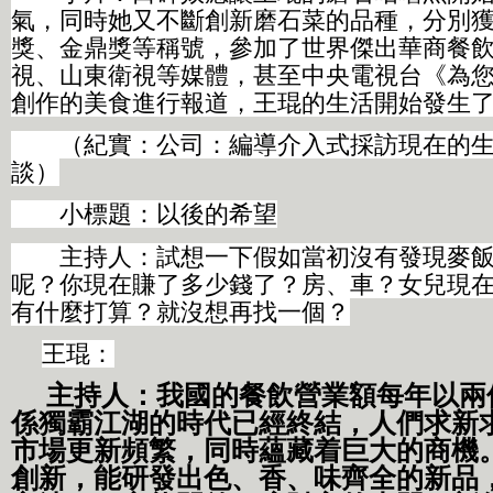
氣，同時她又不斷創新磨石菜的品種，分別
獎、金鼎獎等稱號，參加了世界傑出華商餐
視、山東衛視等媒體，甚至中央電視台《為
創作的美食進行報道，王琨的生活開始發生
（紀實：公司：編導介入式採訪現在的生
談）
小標題：以後的希望
主持人：試想一下假如當初沒有發現麥飯
呢？你現在賺了多少錢了？房、車？女兒現
有什麼打算？就沒想再找一個？
王琨：
主持人：
我國的餐飲營業額每年以兩
係獨霸江湖的時代已經終結
，人們求新
市場更新頻繁，同時蘊藏着巨大的商機
創新，能研發出色、香、味齊全的新品