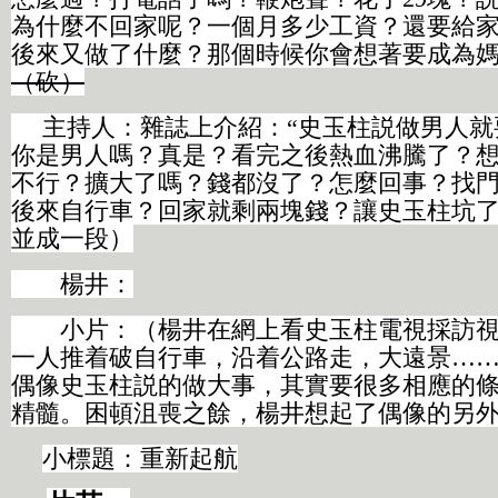
為什麼不回家呢？一個月多少工資？還要給
後來又做了什麼？那個時候你會想著要成為
（砍）
主持人：雜誌上介紹：“史玉柱説做男人就
你是男人嗎？真是？看完之後熱血沸騰了？
不行？擴大了嗎？錢都沒了？怎麼回事？找
後來自行車？回家就剩兩塊錢？讓史玉柱坑
並成一段）
楊井：
小片：（楊井在網上看史玉柱電視採訪視
一人推着破自行車，沿着公路走，大遠景…
偶像史玉柱説的做大事，其實要很多相應的
精髓。困頓沮喪之餘，楊井想起了偶像的另
小標題：重新起航