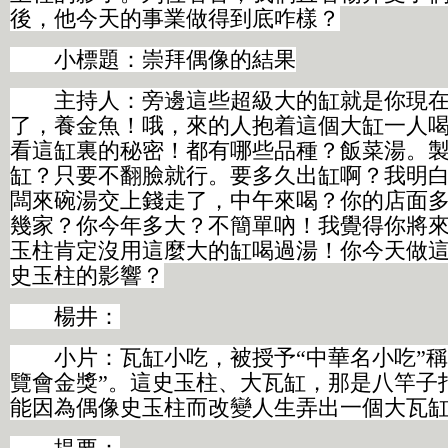
後，他今天的事業做得到底咋樣？
小標題：崇拜偶像的結果
主持人：旁邊這些超級大的缸就是你現在
了，養金魚！哦，來的人抱着這個大缸一人
看這缸裏的秘密！都有哪些品種？飯菜湯。
缸？只要不翻臉就行。要多久出缸啊？我明
闆來碗湯交上錢走了，中午來喝？你的店面
幾家？你今年多大？不簡單吶！我覺得你將
玉柱肯定沒用這麼大的缸喝過湯！你今天做
史玉柱的影響？
楊井：
小片：瓦缸小吃，被授予“中華名小吃”稱
覽會金獎”。這史玉柱、大瓦缸，那是八竿子
能因為偶像史玉柱而改變人生弄出一個大瓦