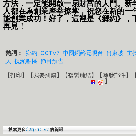
方法，一定能開啟一扇財富的大門。新
人都在為創業摩拳擦掌，祝您在新的一
能創業成功！好了，這裡是《鄉約》，下周
再見！
熱詞：
鄉約
CCTV7
中國網絡電視台
肖東坡
主
人
視頻點播
節目預告
【
打印
】【
我要糾錯
】【
複製鏈結
】【
轉發郵件
】
】
搜索更多
鄉約
CCTV7
的新聞