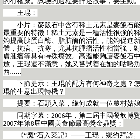
的有權威。試驗的過程要詳述故事，要生動
王琨：
小片：麥飯石中含有稀土元素是麥飯石能
最重要的特徵！稀土元素是一種活性很強的
夠提高胰蛋白酶、脂肪酶的活性，能夠促進
體，抗病、抗寒，尤其抗腫瘤活性相當強，
膚腫瘤等具有特殊療效。高溫能夠讓麥飯石
放，王琨還不滿意，她又嘗試着在她的咕嚕
西......
下節提示：王琨的配方有何神奇之處？怎
琨的生意出現轉機？
提要：石頭入菜，緣何成就一位農村姑娘
同期字幕：2006年，第二屆中國餐飲博
2007年第8屆中國美食節最高獎金鼎獎；
《“魔”石入菜記》——王琨，鄉約拜訪。