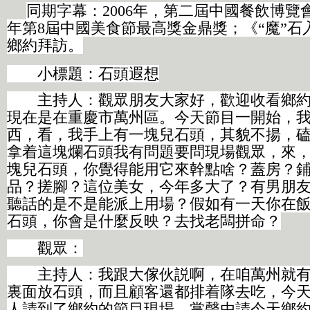
同期字幕：2006年，第二屆中國餐飲博覽會
年第8屆中國美食節最高獎金鼎獎；《“魔”石
鄉約拜訪。
小標題：石頭遐想
主持人：觀眾朋友大家好，歡迎收看鄉約
現在是在重慶市萬州區。今天節目一開始，
西，看，我手上有一塊兒石頭，其貌不揚，
拿着這塊爛石頭我有問題要問現場觀眾，來
塊兒石頭，你覺得能用它來幹點啥？蓋房？
品？搓腳？這位美女，今年多大了？有男朋
聽話的是不是能派上用場？假如有一天你在
石頭，你會是什麼反映？去找老闆拼命？
觀眾：
主持人：我跟大傢伙説啊，在咱萬州就有
裏面放石頭，而且顧客還都排着隊去吃，今
人請到了鄉約的節目現場，掌聲由請今天鄉