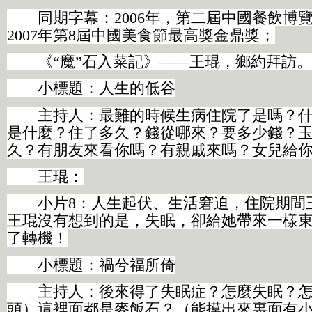
同期字幕：2006年，第二屆中國餐飲博
2007年第8屆中國美食節最高獎金鼎獎；
《“魔”石入菜記》——王琨，鄉約拜訪。
小標題：人生的低谷
主持人：最難的時候生病住院了是嗎？什
是什麼？住了多久？錢從哪來？要多少錢？
久？有朋友來看你嗎？有親戚來嗎？女兒給
王琨：
小片8：人生起伏、生活窘迫，住院期間
王琨沒有想到的是，失眠，卻給她帶來一樣
了轉機！
小標題：禍兮福所倚
主持人：後來得了失眠症？怎麼失眠？怎
頭）這裡面都是麥飯石？（能摸出來裏面有