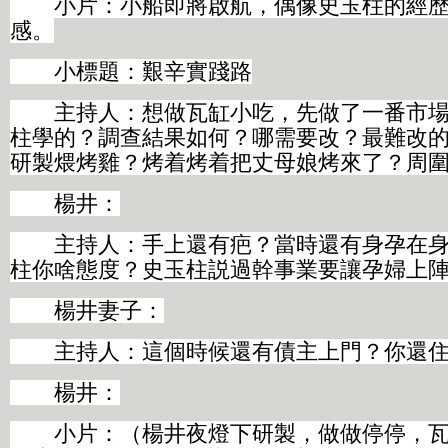
小片：小船即將啟航，偶像史玉柱的經歷
感。
小標題：艱辛實踐路
主持人：想做瓦缸小吃，先做了一番市場
柱學的？調查結果如何？哪需要改？最難改
研製煨烤雞？烤着烤着把丈母娘烤來了？周
楊井：
主持人：手上還有疤？當時還有身孕在身
柱你啥態度？史玉柱説過幹事業要讓孕婦上
楊井妻子：
主持人：這個時候還有債主上門？你還住
楊井：
小片：（楊井夜燈下研製，做做停停，瓦