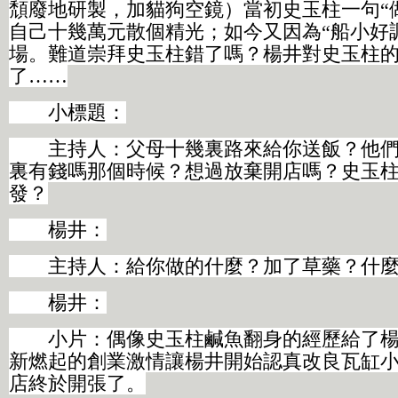
頹廢地研製，加貓狗空鏡）當初史玉柱一句“
自己十幾萬元散個精光；如今又因為“船小好
場。難道崇拜史玉柱錯了嗎？楊井對史玉柱
了……
小標題：
主持人：父母十幾裏路來給你送飯？他們
裏有錢嗎那個時候？想過放棄開店嗎？史玉
發？
楊井：
主持人：給你做的什麼？加了草藥？什麼
楊井：
小片：偶像史玉柱鹹魚翻身的經歷給了楊
新燃起的創業激情讓楊井開始認真改良瓦缸小吃
店終於開張了。