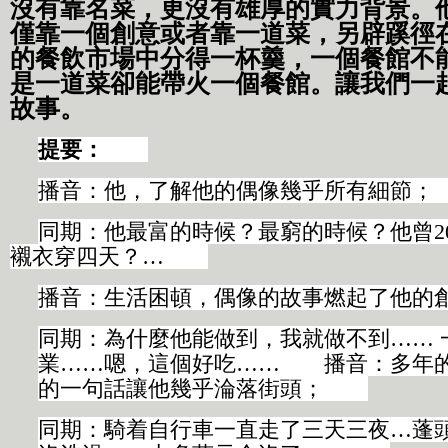
沒有靠名菜，更沒有雄厚的實力背景。
僅靠一個創意或者靠一道菜，另辟蹊徑
的餐飲市場中分得一杯羹，
一個餐館不
是一道菜卻能帶火一個餐館。
讓我們一
故事。
提要：
播音：他，了解他的偶像幾乎所有細
同期：他最富的時候？最窮的時候？他曾2
襯衣穿四天？…
播音：生活困頓，偶像的故事燃起了他
同期：為什麼他能做到，我就做不到…… 
業……嗯，這個好吃…… 播音：多年
的一句話讓他幾乎淪落街頭；
同期：騎着自行車一直走了三天三夜…蓬