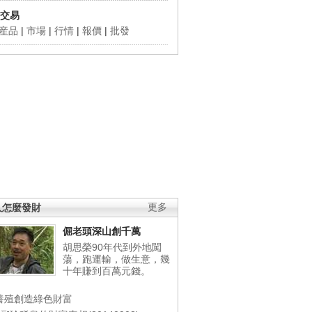
交易
産品
|
市場
|
行情
|
報價
|
批發
人怎麼發財
更多
倔老頭深山創千萬
胡思榮90年代到外地闖
蕩，跑運輸，做生意，幾
十年賺到百萬元錢。
養殖創造綠色財富