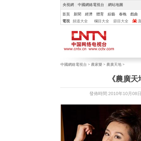
央視網
|
中國網絡電視台
|
網站地圖
首頁
新聞
經濟
體育
綜藝
春晚
戲曲
電視
頻道大全
欄目大全
節目大全
中國網絡電視台
>
農家樂
>
農廣天地
>
《農廣天
發佈時間:2010年10月08日 1