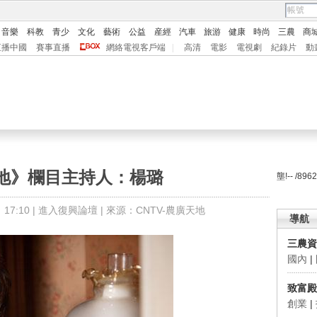
音樂
科教
青少
文化
藝術
公益
産經
汽車
旅游
健康
時尚
三農
商
直播中國
賽事直播
網絡電視客戶端
|
高清
電影
電視劇
紀錄片
動
地》欄目主持人：楊璐
壟!-- /896
7:10 |
進入復興論壇
| 來源：CNTV-農廣天地
導航
三農資
國內
|
致富殿
創業
|