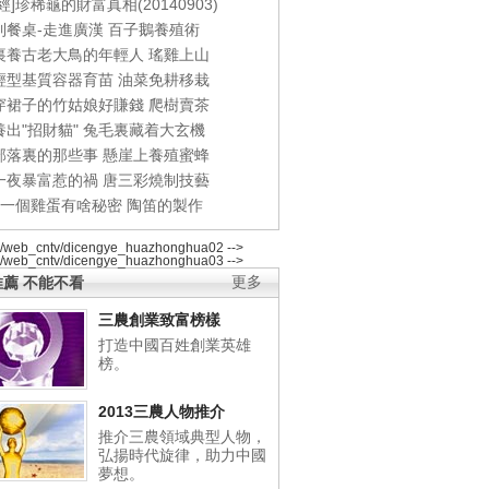
經]珍稀龜的財富真相(20140903)
到餐桌-走進廣漢
百子鵝養殖術
裏養古老大鳥的年輕人
瑤雞上山
輕型基質容器育苗
油菜免耕移栽
穿裙子的竹姑娘好賺錢
爬樹賣茶
出"招財貓"
兔毛裏藏着大玄機
部落裏的那些事
懸崖上養殖蜜蜂
一夜暴富惹的禍
唐三彩燒制技藝
錢一個雞蛋有啥秘密
陶笛的製作
2/web_cntv/dicengye_huazhonghua02 -->
2/web_cntv/dicengye_huazhonghua03 -->
薦 不能不看
更多
三農創業致富榜樣
打造中國百姓創業英雄
榜。
2013三農人物推介
推介三農領域典型人物，
弘揚時代旋律，助力中國
夢想。