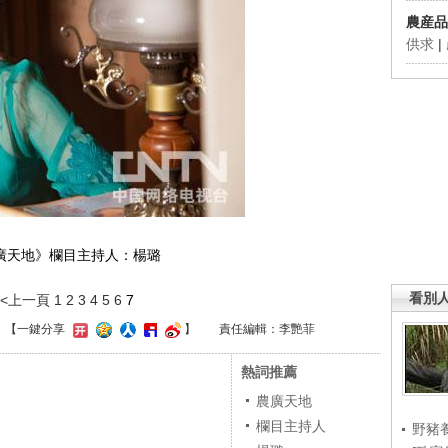
農産品
供求
|
廣天地》欄目主持人：楊璐
看別
<<上一頁
1
2
3
4
5
6
7
】
【一鍵分享
】
責任編輯：李艷菲
熱詞推薦
農廣天地
欄目主持人
野豬