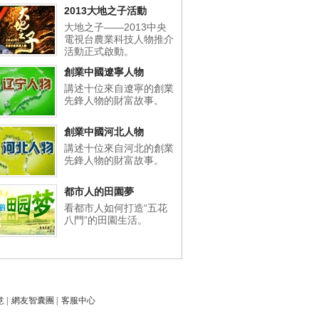
2013大地之子活動
大地之子——2013中央
電視台農業科技人物推介
活動正式啟動。
創業中國遼寧人物
講述十位來自遼寧的創業
先鋒人物的財富故事。
創業中國河北人物
講述十位來自河北的創業
先鋒人物的財富故事。
都市人的田園夢
看都市人如何打造“五花
八門”的田園生活。
意
|
網友智囊團
|
客服中心