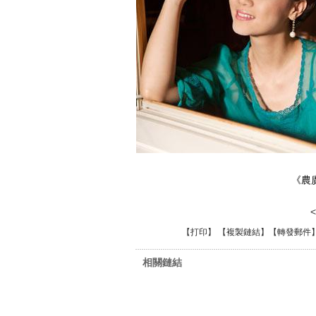
《農
【
打印
】 【
複製鏈結
】【
轉發郵件
相關鏈結