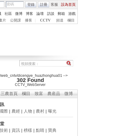
登錄
註冊
客服
設為首頁
城
社區
微博
博客
論壇
訪談
郵箱
游戲
畫片
公開課
播客
|
CCTV
頻道
欄目
2/web_cntv/dicengye_huazhonghua01 -->
302 Found
CCTV_WebServer
三農首頁
欄目
致富
農産品
微博
訊
國際
|
農經
|
人物
|
農村
|
曝光
堂
技術
|
資訊
|
榜樣
|
點睛
|
寶典