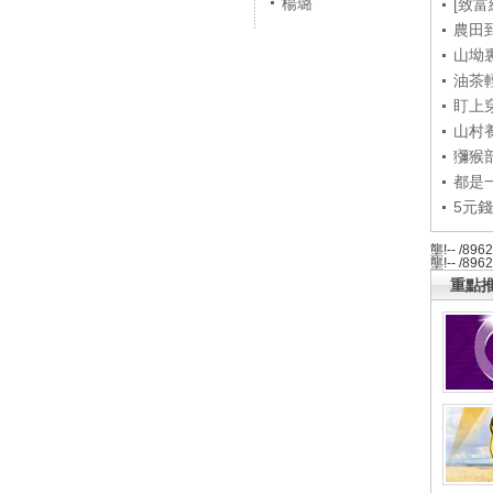
楊璐
[致富
農田
山坳
油茶
盯上
山村養
獼猴
都是
5元
壟!-- /896
壟!-- /896
重點推