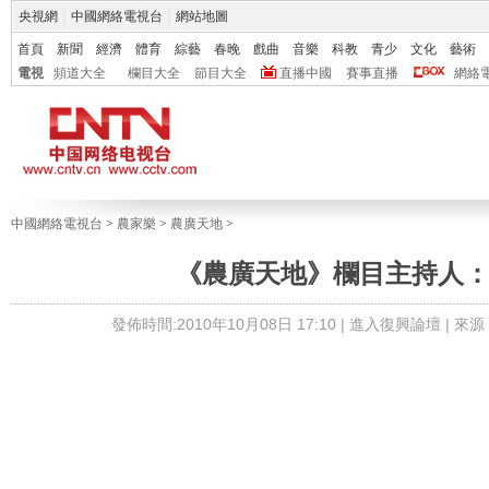
央視網
|
中國網絡電視台
|
網站地圖
首頁
新聞
經濟
體育
綜藝
春晚
戲曲
音樂
科教
青少
文化
藝術
電視
頻道大全
欄目大全
節目大全
直播中國
賽事直播
網絡
中國網絡電視台
>
農家樂
>
農廣天地
>
《農廣天地》欄目主持人
發佈時間:2010年10月08日 17:10 |
進入復興論壇
| 來源