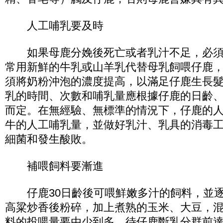
人工哺乳要及時
如果母鹿分娩後死亡或者乳汁不足，必須
常用新鮮的牛乳或山羊乳代替母乳飼喂仔鹿
須將奶粉沖泡的濃度提高，以滿足仔鹿生長
乳的時間、次數和哺乳量應根據仔鹿的日齡
而定。在無經驗、無標準的情況下，仔鹿的
牛的人工哺乳量，並做好乳汁、乳具的消毒
細菌和發生酸敗。
補喂飼料要漸進
仔鹿30日齡後可喂鮮嫩多汁的飼料，並逐
高粱炒香後粉碎，加上煮熟的玉米、大豆，
料的投喂量要由少到多，待仔鹿斷乳分群前達