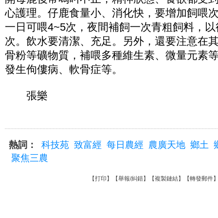
心護理。仔鹿食量小、消化快，要增加飼喂
一日可喂4~5次，夜間補飼一次青粗飼料，
次。飲水要清潔、充足。另外，還要注意在
骨粉等礦物質，補喂多種維生素、微量元素
發生佝僂病、軟骨症等。
張樂
熱詞：
科技苑
致富經
每日農經
農廣天地
鄉土
聚焦三農
【
打印
】【
舉報/糾錯
】【
複製鏈結
】【
轉發郵件