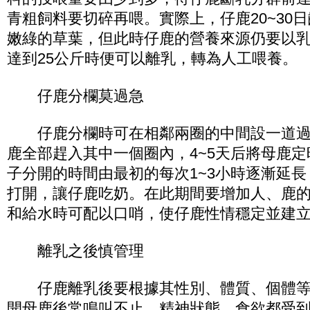
青粗飼料要切碎再喂。實際上，仔鹿20~30
嫩綠的草葉，但此時仔鹿的營養來源仍要以
達到25公斤時便可以離乳，轉為人工喂養。
仔鹿分欄莫過急
仔鹿分欄時可在相鄰兩圈的中間設一道過
鹿全部趕入其中一個圈內，4~5天后將母鹿
子分開的時間由最初的每次1~3小時逐漸延
打開，讓仔鹿吃奶。在此期間要增加人、鹿
和給水時可配以口哨，使仔鹿性情穩定並建
離乳之後慎管理
仔鹿離乳後要根據其性別、體質、個體等
開母鹿後常鳴叫不止，精神狀態、食欲都受