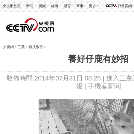
央視網首頁
新聞
視頻
經濟
體育
軍事
更多
節目官網
央視網
>
三農
>
科技致富
>
養好仔鹿有妙招
發佈時間:2014年07月31日 08:26 |
進入三農
報 |
手機看新聞