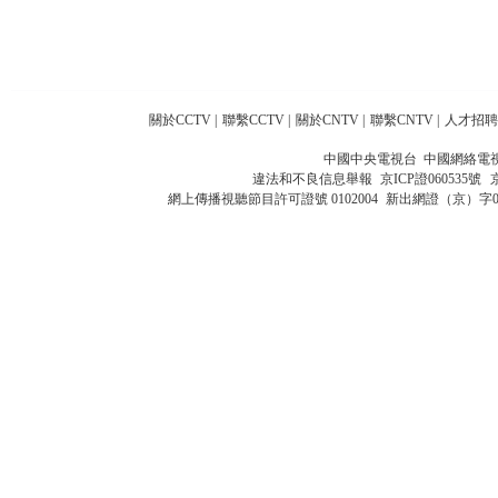
關於CCTV
|
聯繫CCTV
|
關於CNTV
|
聯繫CNTV
|
人才招聘
中國中央電視台 中國網絡電
違法和不良信息舉報
京ICP證060535號
網上傳播視聽節目許可證號 0102004
新出網證（京）字0