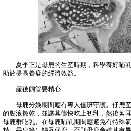
夏季正是母鹿的生産時期，科學養好哺乳
助於提高養鹿的經濟效益。
産後飼管要精心
母鹿分娩期間應有專人值班守護。仔鹿産
的黏液擦乾，並讓其儘快吃上初乳，然後剪
母鹿群吃乳。在母鹿哺乳期間應避免有特殊
精、香皂等）觸及仔鹿，否則母鹿會嫌其有