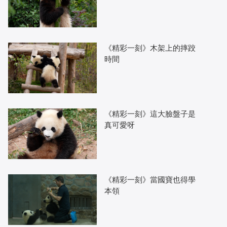
《精彩一刻》木架上的摔跤
時間
《精彩一刻》這大臉盤子是
真可愛呀
《精彩一刻》當國寶也得學
本領