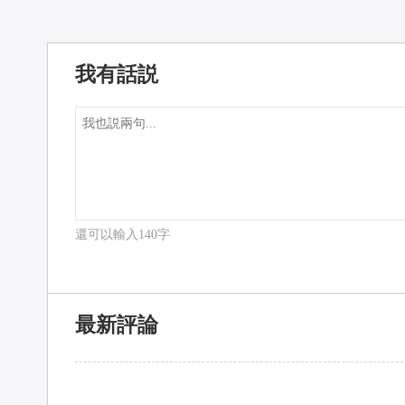
我有話説
還可以輸入
140
字
最新評論