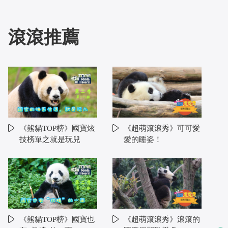
滾滾推薦
《熊貓TOP榜》國寶炫
《超萌滾滾秀》可可愛
技榜單之就是玩兒
愛的睡姿！
《熊貓TOP榜》國寶也
《超萌滾滾秀》滾滾的