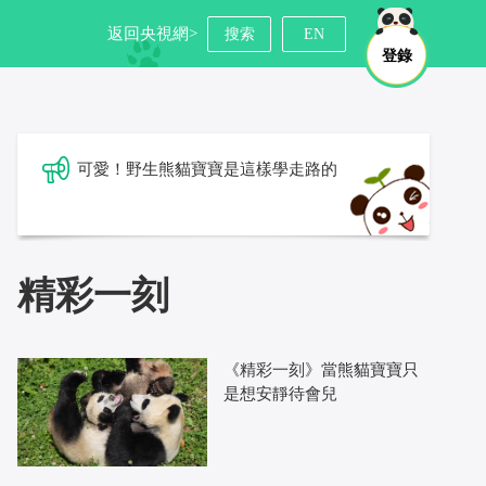
返回央視網>
搜索
EN
登錄
可愛！野生熊貓寶寶是這樣學走路的
精彩一刻
《精彩一刻》當熊貓寶寶只
是想安靜待會兒