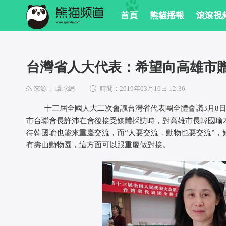
首頁
熊貓播報
滾滾視
台灣省人大代表：希望向高雄市
來源： 環球網
時間：2019年03月10日 12:36
十三屆全國人大二次會議台灣省代表團全體會議3月8日
市台聯會長許沛在會後接受媒體採訪時，對高雄市長韓國瑜
待韓國瑜也能來重慶交流，而“人要交流，動物也要交流”，
有壽山動物園，這方面可以跟重慶做對接。