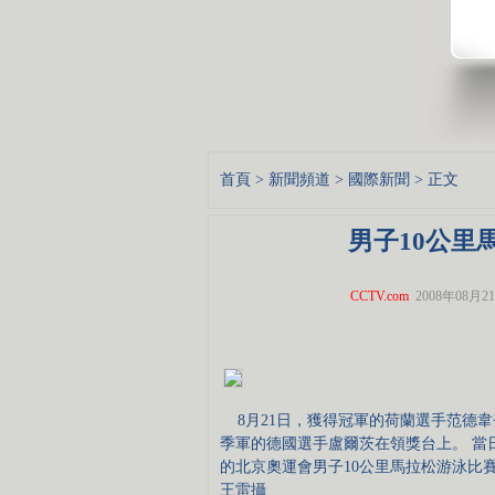
首頁
>
新聞頻道
>
國際新聞
> 正文
男子10公里
CCTV.com
2008年08月21
8月21日，獲得冠軍的荷蘭選手范德
季軍的德國選手盧爾茨在領獎台上。 當
的北京奧運會男子10公里馬拉松游泳比賽
王雷攝