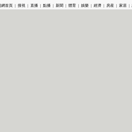
視網首頁
|
搜視
|
直播
|
點播
|
新聞
|
體育
|
娛樂
|
經濟
|
房産
|
家居
|