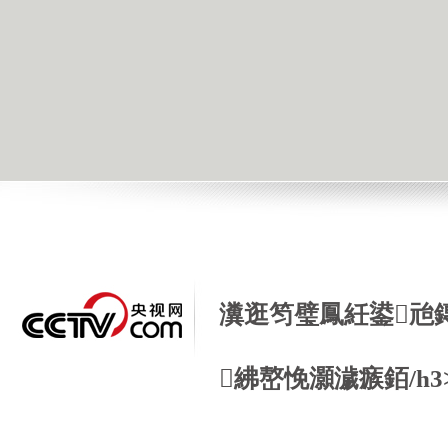
瀵逛笉璧鳳紝鍙兘
紼嶅悗灝濊瘯銆/h3