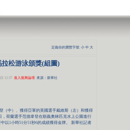
定義你的瀏覽字號:
小
中
大
馬拉松游泳頒獎(組圖)
日 12:37
進入復興論壇
來源：新華社
韋登（中）、獲得亞軍的英國選手戴維斯（左）和獲得
日，荷蘭選手范德韋登在順義奧林匹克水上公園進行
中以1小時51分51秒6的成績獲得金牌。 新華社記者