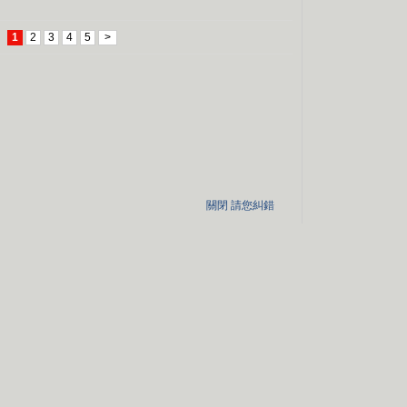
1
2
3
4
5
>
關閉
請您糾錯
|
站點地圖
|
央視人力資源儲備庫
|
版權聲明
|
法律顧問：岳成律師事務所
|
聯繫我們
|
中國中央電視台 版權所有