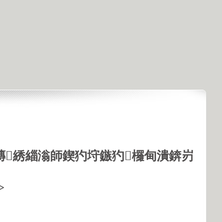
鏄綉緇滃師鍥犳垨鏃犳欏甸潰錛岃
>