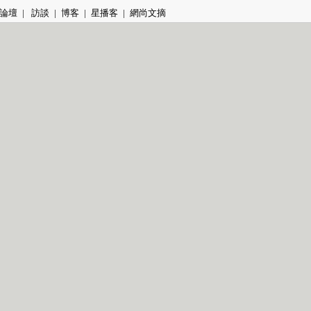
論壇
|
訪談
|
博客
|
星播客
|
網尚文摘