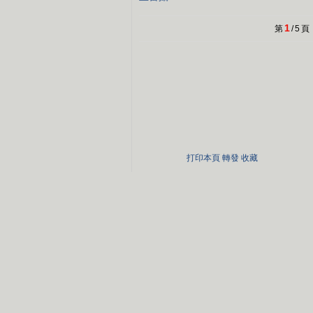
1
第
/
5
頁
打印本頁
轉發
收藏
關於CCTV
|
CCTV.com介紹