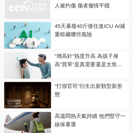
人被灼傷 傷者傷情平穩
45天暴瘦40斤後住進ICU AI減
重暗藏哪些風險
“增高針”熱度升高 為孩子身
高“買單”是真需要還是太焦
慮？
“打假官司”衍生出新類型新形
態
高溫悶熱天氣持續 他們堅守一
線保暑運