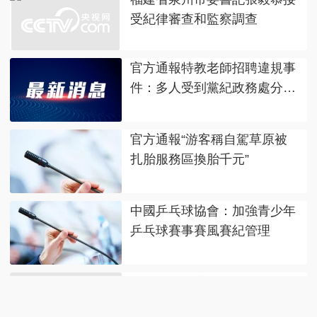
受紀律審查和監察調查
官方通報特教老師招聘違規事
件：多人受到黨紀政務處分和
組織處理
官方通報“游客稱自駕草原被
扎胎服務區換胎千元”
中國乒乓球協會：加強青少年
乒乓球賽事賽風賽紀管理
上海啟動全市防汛防台四級響
應行動