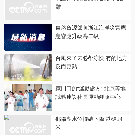
難
自然資源部將浙江海洋災害應
急響應升級為二級
台風來了未必都涼快 有的地方
反而更熱
家門口的“運動處方” 北京等地
試點建設社區運動健康中心
鄱陽湖水位持續下降 跌破14
米