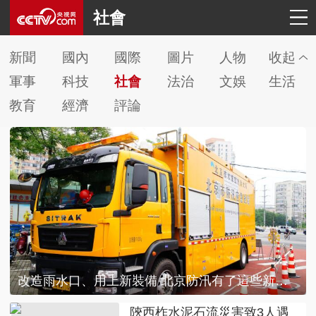
社會
新聞
國內
國際
圖片
人物
收起
軍事
科技
社會
法治
文娛
生活
教育
經濟
評論
改造雨水口、用上新裝備 北京防汛有了這些新措施
陝西柞水泥石流災害致3人遇