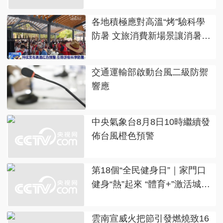
各地積極應對高溫“烤”驗科學
防暑 文旅消費新場景讓消暑納
涼有了好去處
交通運輸部啟動台風二級防禦
響應
中央氣象台8月8日10時繼續發
佈台風橙色預警
第18個“全民健身日”｜家門口
健身“熱”起來 “體育+”激活城市
發展新動能
雲南宣威火把節引發燃燒致16