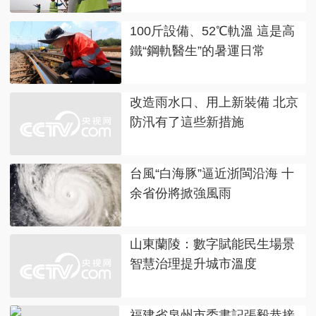
100斤設備、52℃軌溫 這是高
鐵“鋼軌醫生”的暑運日常
改造雨水口、用上新裝備 北京
防汛有了這些新措施
台風“白海豚”逼近浙閩沿海 十
余省份將掀強風雨
山東蘭陵：數字賦能民生場景
智慧治理提升城市溫度
福建省泉州市委書記張毅恭接