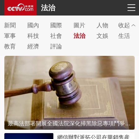
法治
新聞
國內
國際
圖片
人物
收起
軍事
科技
社會
法治
文娛
生活
教育
經濟
評論
最高法部署開展全國法院深化掃黑除惡專項鬥爭工作
網信辦對派拓公司在華銷售産