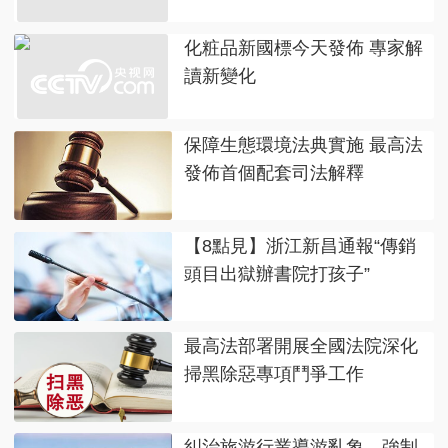
化粧品新國標今天發佈 專家解
讀新變化
保障生態環境法典實施 最高法
發佈首個配套司法解釋
【8點見】浙江新昌通報“傳銷
頭目出獄辦書院打孩子”
最高法部署開展全國法院深化
掃黑除惡專項鬥爭工作
糾治旅游行業導游亂象、強制