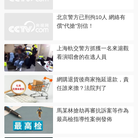
北京警方已刑拘10人 網絡有
償“代搶”別信！
上海軌交警方抓獲一名來滬觀
看演唱會的在逃人員
網購退貨後商家拖延退款，責
任誰來擔？法院判了
馬某林搶劫再審抗訴案等作為
最高檢指導性案例發佈