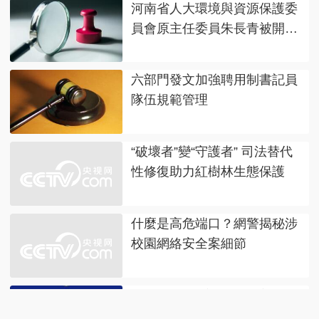
河南省人大環境與資源保護委
員會原主任委員朱長青被開除
黨籍
六部門發文加強聘用制書記員
隊伍規範管理
“破壞者”變“守護者” 司法替代
性修復助力紅樹林生態保護
什麼是高危端口？網警揭秘涉
校園網絡安全案細節
【8點見】警方通報“乘客投訴
繞路遭出租車司機持鐵棍毆