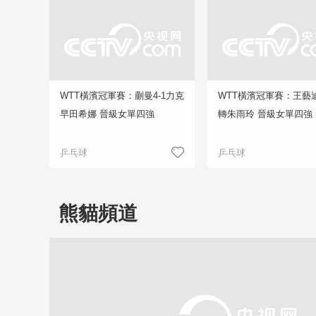
WTT橫濱冠軍賽：蒯曼4-1力克
WTT橫濱冠軍賽：王藝迪
早田希娜 晉級女單四強
轉朱雨玲 晉級女單四強
乒乓球
乒乓球
熊貓頻道