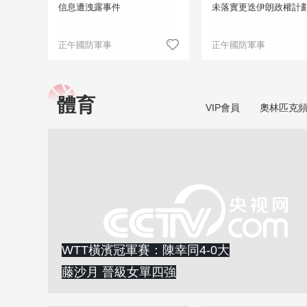
信息遭洩露事件
未落實更迭伊朗政權計
正午國防軍事
正午國防軍事
體育
VIP會員
奧林匹克
WTT橫濱冠軍賽：陳幸同4-0大
藤沙月 晉級女單四強