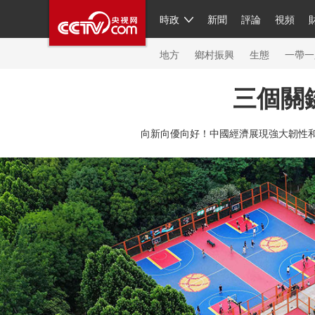
時政
新聞
評論
視頻
人民領袖習近平
直播
繁體
片庫
海外頻道
欄目大全
聯播+
iPanda
中國領
節目單
Engl
地方
鄉村振興
生態
一帶一
三個關
總台春晚
網絡春晚
共産黨員網
秧紀錄
紀
向新向優向好！中國經濟展現強大韌性和
新聞
國內
國際
評論
經濟
軍事
科技
人民領袖習近平
聯播+
熱解讀
天天學習
習
視頻
小央視頻
小央直播
直播中國
熊貓頻
現場
前線
比劃
快看
藍海中國
新兵請入
體育
直播
競猜
2026年世界盃
2026年冬奧
VIP會員
CCTV奧林匹克頻道
生活體育大會
體