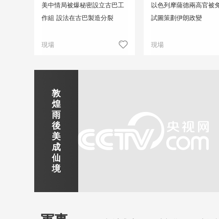
美中情局被爆秘密設立古巴工
以色列摩薩德兩高官被免
作組 設法在古巴製造分裂
試圖策劃伊朗政變
現場
現場
正在直播
敦
吉
南
秦
劍
雲
煌
林
京
焦
皇
川
煙
探
雨
市
玄
作
島
下
雨
古
後
北
武
紅
金
梅
齊
北
美
山
湖
石
夢
嶺
雲
水
成
靜賞京娘湖
公
景
峽
海
瀑
山
鎮
仙
園
區
灣
布
京娘湖位於邯鄲武安市口上村北，常年平均氣溫19攝氏度，夏
境
溫26攝氏度，是避暑休閒佳地。