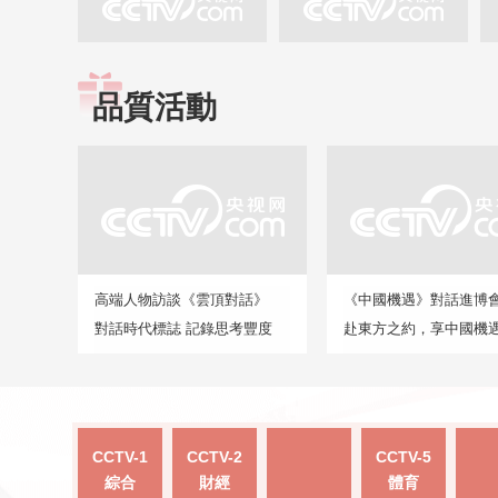
品質活動
高端人物訪談《雲頂對話》
《中國機遇》對話進博
對話時代標誌 記錄思考豐度
赴東方之約，享中國機
CCTV-1
CCTV-2
CCTV-5
綜合
財經
體育