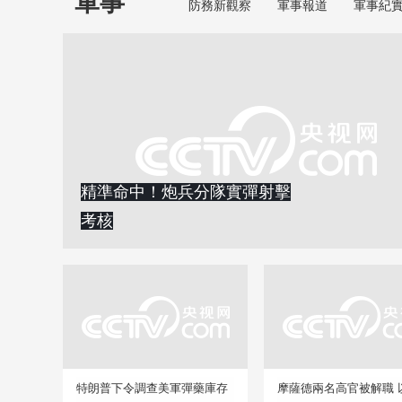
軍事
防務新觀察
軍事報道
軍事紀
精準命中！炮兵分隊實彈射擊
考核
特朗普下令調查美軍彈藥庫存
摩薩德兩名高官被解職 