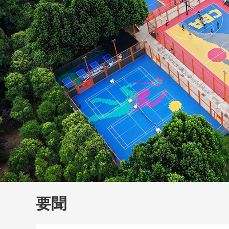
財經
教育
鄉村振興
生態環境
一帶一路
大國智造
大國展會
大國保險
雲頂對話
雲
CCTV.節目官網
直播
節目單
欄目
片庫
要聞