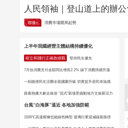
人民領袖｜登山道上的辦公
聯播+
消費市場開局起勢
上半年我國經營主體結構持續優化
樹立和踐行正確政績觀
堅持民生優先
7月份消費支付金額同比增長2.2% 線下消費持續升溫
一刻鐘便民生活圈全面擴圍升級 切實提升居民幸福感
跟着熱播大劇去旅游 “花式”新場景撬動地方文旅新活力
台風“白海豚”逼近 各地加強防範
1500℃高溫熔煉也能綠色轉型 玻璃行業迎減碳新路徑