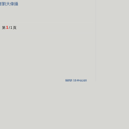
者劉大偉攝
1
第
/
1
頁
關閉
請您糾錯