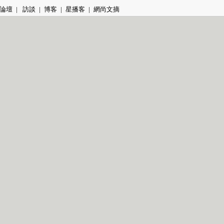
論壇
|
訪談
|
博客
|
星播客
|
網尚文摘