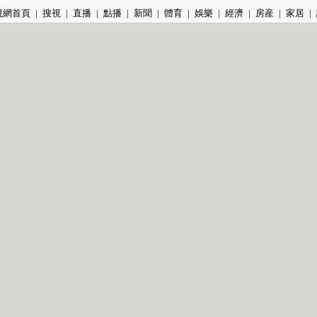
視網首頁
|
搜視
|
直播
|
點播
|
新聞
|
體育
|
娛樂
|
經濟
|
房産
|
家居
|