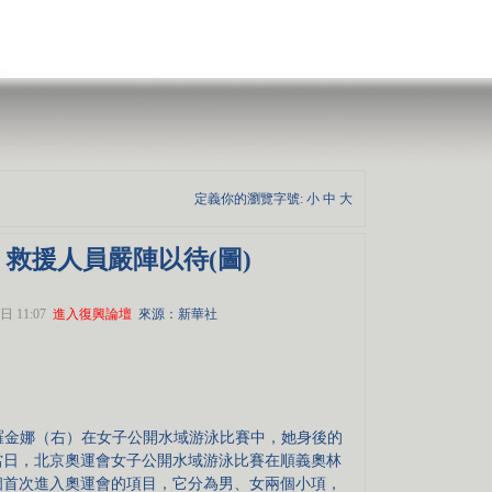
定義你的瀏覽字號:
小
中
大
救援人員嚴陣以待(圖)
日 11:07
進入復興論壇
來源：新華社
羅金娜（右）在女子公開水域游泳比賽中，她身後的
當日，北京奧運會女子公開水域游泳比賽在順義奧林
個首次進入奧運會的項目，它分為男、女兩個小項，