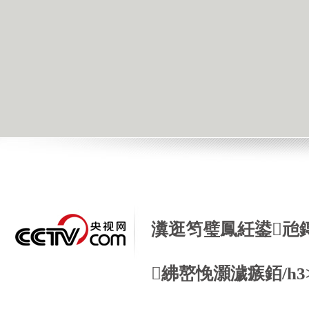
瀵逛笉璧鳳紝鍙兘
紼嶅悗灝濊瘯銆/h3