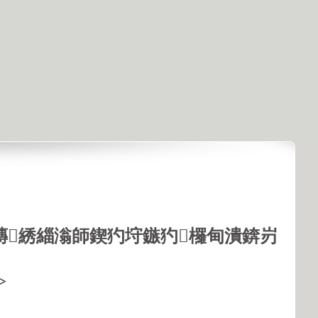
鏄綉緇滃師鍥犳垨鏃犳欏甸潰錛岃
>