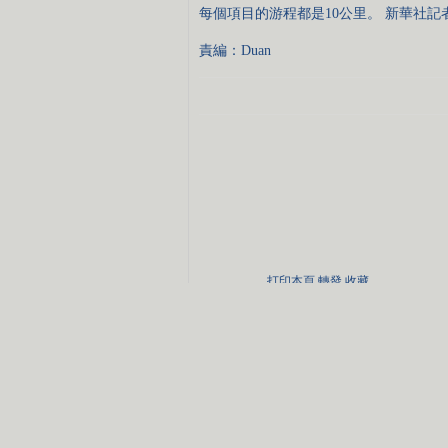
每個項目的游程都是10公里。 新華社記
責編：Duan
打印本頁
轉發
收藏