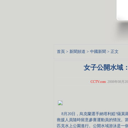
首頁
>
新聞頻道
>
中國新聞
> 正文
女子公開水域：
CCTV.com
2008年08月20
8月20日，烏克蘭選手納塔利婭?薩莫
救援人員隨時留意參賽運動員的情況。
匹克水上公園進行。公開水域游泳是一