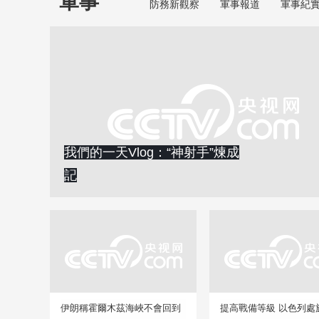
軍事
防務新觀察
軍事報道
軍事紀
我們的一天Vlog：“神射手”煉成
記
伊朗稱霍爾木茲海峽不會回到
提高戰備等級 以色列處