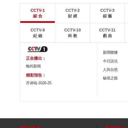
江蘇張家港：“千燈之夜”燈光璀璨
北京：藍天白雲
CCTV-1
CCTV-2
CCTV-3
8月2日晚，江蘇張家港香山風景區燈光璀璨，市民和
8月1日，北京故宮博
綜 合
財 經
綜 藝
游客前來賞夜景、逛集市。
景如畫。
CCTV-9
CCTV-10
CCTV-11
紀 錄
科 教
戲 曲
新聞聯播
正在播出：
今日説法
晚间新闻
人與自然
精彩預告：
秘境之眼
开讲啦-2026-25