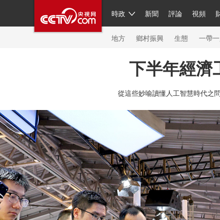
時政
新聞
評論
視頻
人民領袖習近平
直播
繁體
片庫
海外頻道
欄目大全
聯播+
iPanda
中國領
節目單
Engl
地方
鄉村振興
生態
一帶一
下半年經濟
總台春晚
網絡春晚
共産黨員網
秧紀錄
紀
從這些妙喻讀懂人工智慧時代之
新聞
國內
國際
評論
經濟
軍事
科技
人民領袖習近平
聯播+
熱解讀
天天學習
習
視頻
小央視頻
小央直播
直播中國
熊貓頻
現場
前線
比劃
快看
藍海中國
新兵請入
體育
直播
競猜
2026年世界盃
2026年冬奧
VIP會員
CCTV奧林匹克頻道
生活體育大會
體