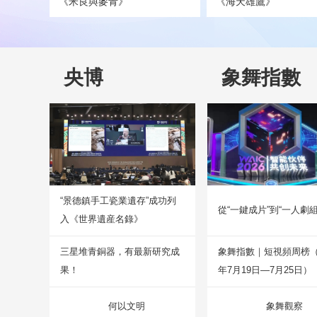
《米良與麥青》
《海天雄鷹》
央博
象舞指數
“景德鎮手工瓷業遺存”成功列
從“一鍵成片”到“一人劇組
入《世界遺産名錄》
三星堆青銅器，有最新研究成
象舞指數｜短視頻周榜（2
果！
年7月19日—7月25日）
何以文明
象舞觀察