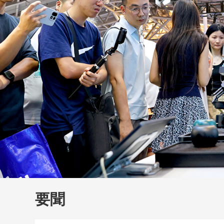
財經
教育
鄉村振興
生態環境
一帶一路
大國智造
大國展會
大國保險
雲頂對話
雲
CCTV.節目官網
直播
節目單
欄目
片庫
要聞