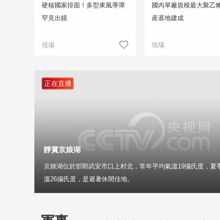
硬核國家排面！多型東風導彈
國內單廠規模最大聚乙
罕見出鏡
産基地建成
現場
現場
正在直播
靜賞京娘湖
京娘湖位於邯鄲武安市口上村北，常年平均氣溫19攝氏度，夏
溫26攝氏度，是避暑休閒佳地。