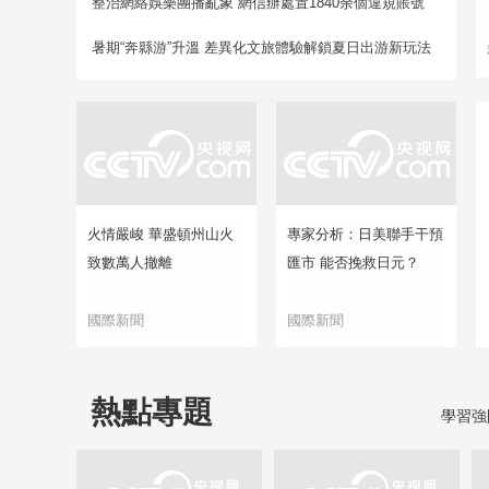
整治網絡娛樂團播亂象 網信辦處置1840余個違規賬號
暑期“奔縣游”升溫 差異化文旅體驗解鎖夏日出游新玩法
火情嚴峻 華盛頓州山火
專家分析：日美聯手干預
致數萬人撤離
匯市 能否挽救日元？
國際新聞
國際新聞
熱點專題
學習強