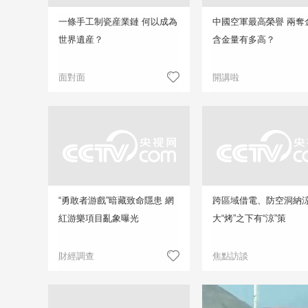
一條手工制瓷産業鏈 何以成為
中國空軍最高榮譽 兩奪
世界遺産？
含金量有多高？
面對面
開講啦
“勇敢者游戲”暗藏致命隱患 網
跨區域借電、防空洞納
紅游樂項目亂象曝光
大“烤”之下有“涼”策
財經調查
焦點訪談