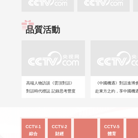
品質活動
高端人物訪談《雲頂對話》
《中國機遇》對話進博
對話時代標誌 記錄思考豐度
赴東方之約，享中國機
CCTV-1
CCTV-2
CCTV-5
綜合
財經
體育