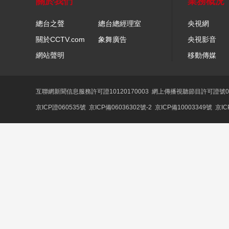
關於我們
業務概況
總台之聲
總台總經理室
央視網
關於CCTV.com
象舞廣告
央視影音
網站聲明
移動傳媒
互聯網新聞信息服務許可證10120170003
網上傳播視聽節目許可證號01
京ICP證060535號
京ICP備06036302號-2
京ICP備10003349號
京IC