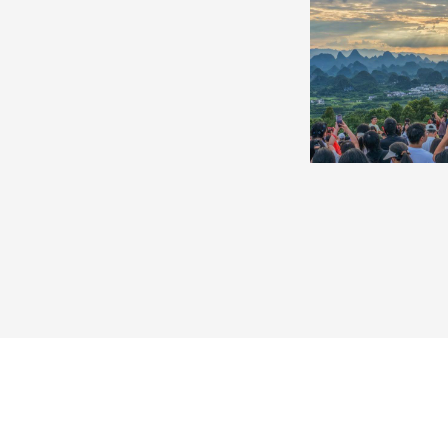
杭州千島湖晚霞絢爛鋪滿天空
廣西陽朔：壯美
8月2日，杭州千島湖迎來晚霞盛景。落日沉入湖面，
8月2日，游客在廣西
金紅霞光鋪灑萬頃碧波。
賞喀斯特峰林美景。