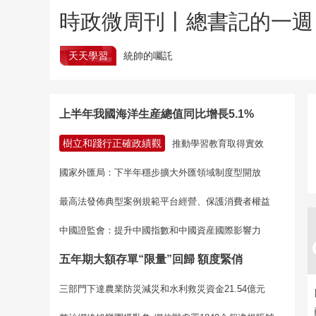
時政微周刊丨總書記的一週（
天天學習
統帥的囑託
上半年我國海洋生産總值同比增長5.1%
樹立和踐行正確政績觀
推動學習教育取得實效
國家外匯局：下半年穩步擴大外匯領域制度型開放
最高法發佈典型案例規範平台經營、保護消費者權益
中國證監會：提升中國指數和中國資産國際影響力
五年期大額存單“限量”回歸 額度緊俏
三部門下達農業防災減災和水利救災資金21.54億元