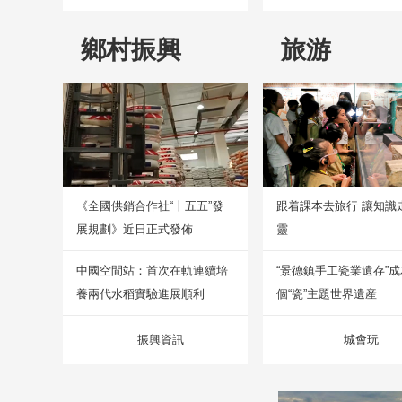
鄉村振興
旅游
《全國供銷合作社“十五五”發
跟着課本去旅行 讓知識
展規劃》近日正式發佈
靈
中國空間站：首次在軌連續培
“景德鎮手工瓷業遺存”
養兩代水稻實驗進展順利
個“瓷”主題世界遺産
振興資訊
城會玩