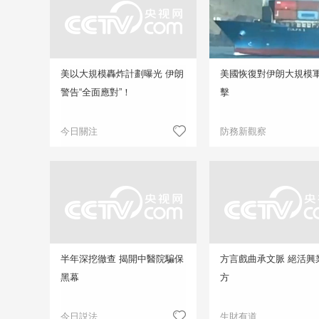
美以大規模轟炸計劃曝光 伊朗
美國恢復對伊朗大規模
警告“全面應對”！
擊
今日關注
防務新觀察
半年深挖徹查 揭開中醫院騙保
方言戲曲承文脈 絕活興
黑幕
方
今日説法
生財有道