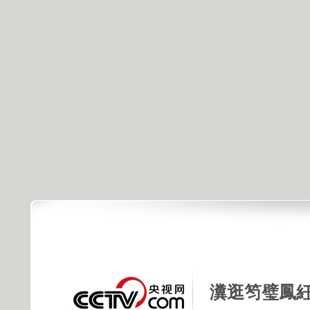
瀵逛笉璧鳳紝