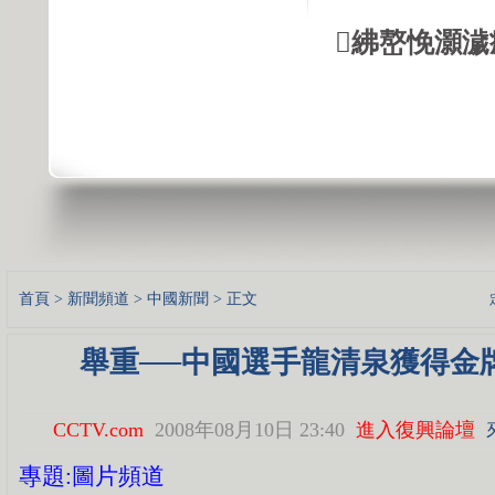
紼嶅悗灝濊瘯
首頁
>
新聞頻道
>
中國新聞
> 正文
舉重──中國選手龍清泉獲得金牌
CCTV.com
2008年08月10日 23:40
進入復興論壇
專題:圖片頻道