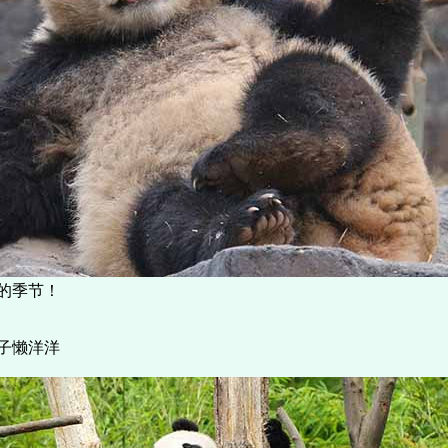
爱的季节！
团子懒洋洋