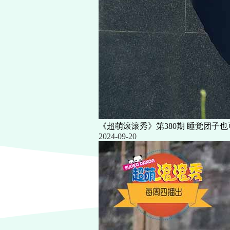
《超萌滚滚秀》第380期 睡觉团子也
2024-09-20