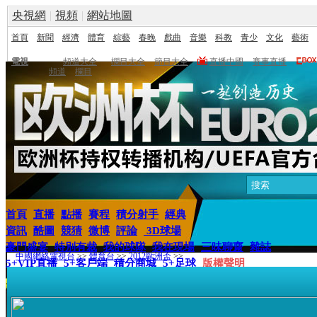
央視網
|
視頻
|
網站地圖
首頁
新聞
經濟
體育
綜藝
春晚
戲曲
音樂
科教
青少
文化
藝術
電視
頻道大全
欄目大全
節目大全
直播中國
賽事直播
頻道
欄目
首頁
直播
點播
賽程
積分射手
經典
資訊
酷圖
競猜
微博
評論
3D球場
豪門盛宴
特別有裁
我的球隊
我在現場
三味聊齋
雜誌
中國網絡電視台
>>
體育台
>>
2012歐洲盃
>>
5+VIP直播
5+客戶端
積分商城
5+足球
版權聲明
7月2日02:45
西班牙
4:0
意大利
視頻