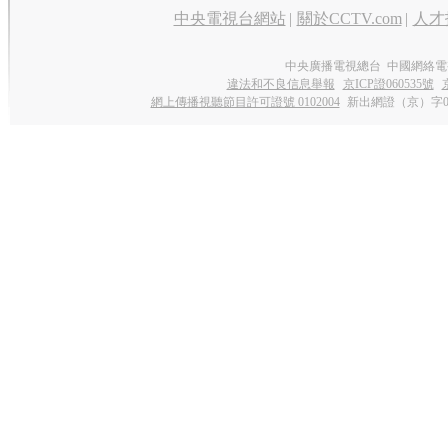
中央電視台網站
|
關於CCTV.com
|
人才
中央廣播電視總台 中國網絡電
違法和不良信息舉報
京ICP證060535號
網上傳播視聽節目許可證號 0102004
新出網證（京）字0