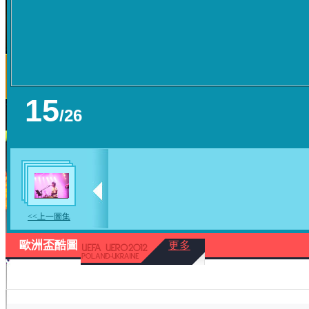
15
/
26
<<上一圖集
歐洲盃酷圖
更多