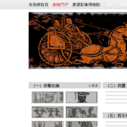
央視網首頁
春晚門戶
奧運影像博物館
漢畫大觀園
|
第一編 豐富多彩的社會生活
|
第二編 垂教後世的歷
（一）伏羲女媧
更多
（二）四靈
（五）西王