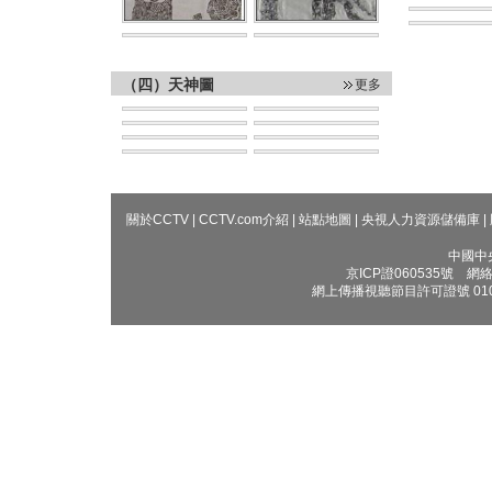
（四）天神圖
更多
關於CCTV
|
CCTV.com介紹
|
站點地圖
|
央視人力資源儲備庫
|
中國中
京ICP證060535號
網絡文
網上傳播視聽節目許可證號 010