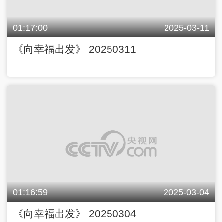
01:17:00
2025-03-11
《向幸福出发》 20250311
01:16:59
2025-03-04
《向幸福出发》 20250304