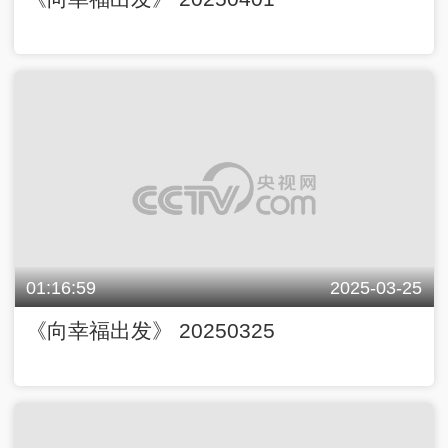
01:16:59
2025-03-25
《向幸福出发》 20250325