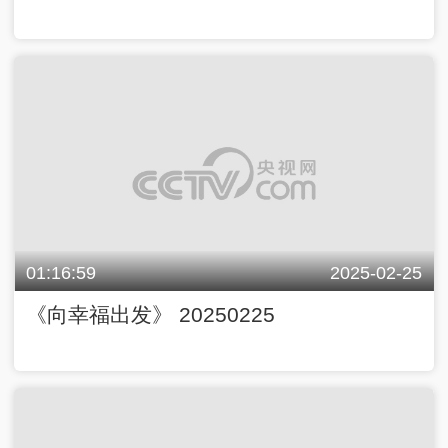
01:16:59
2025-02-25
《向幸福出发》 20250225