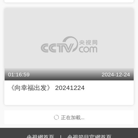
01:16:59
2024-12-24
《向幸福出发》 20241224
正在加載...
央視網首頁
|
央視節目官網首頁