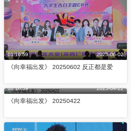
01:16:59
2025-06-02
《向幸福出发》 20250602 反正都是爱
01:16:59
2025-04-22
《向幸福出发》 20250422