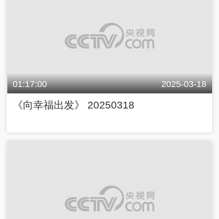
01:17:00
2025-03-18
《向幸福出发》 20250318