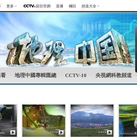
事
更多
節目官網
直播
欄目
頻道大全
回看
地理中國專輯匯總
CCTV-10
央視網科教頻道