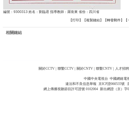
編號：9300313 姓名：劉臨君 指導教師：羅衛東 省份：四川省
【
打印
】【
複製鏈結
】【
轉發郵件
】
【
相關鏈結
關於CCTV
|
聯繫CCTV
|
關於CNTV
|
聯繫CNTV
|
人才招聘
中國中央電視台 中國網絡電
違法和不良信息舉報
京ICP證060535號
網上傳播視聽節目許可證號 0102004
新出網證（京）字0