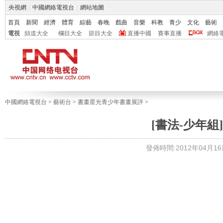
央視網
|
中國網絡電視台
|
網站地圖
首頁
新聞
經濟
體育
綜藝
春晚
戲曲
音樂
科教
青少
文化
藝術
電視
頻道大全
欄目大全
節目大全
直播中國
賽事直播
網絡
中國網絡電視台
>
藝術台
>
書畫星光青少年書畫展評
>
[書法-少年組]
發佈時間:2012年04月16日 