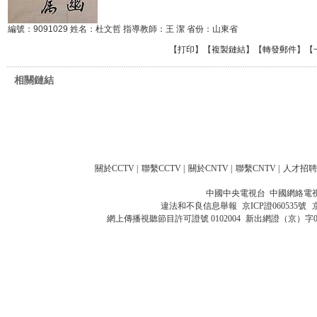
編號：9091029 姓名：杜文哲 指導教師：王 潔 省份：山東省
【
打印
】【
複製鏈結
】【
轉發郵件
】
【
相關鏈結
關於CCTV
|
聯繫CCTV
|
關於CNTV
|
聯繫CNTV
|
人才招聘
中國中央電視台 中國網絡電
違法和不良信息舉報
京ICP證060535號
網上傳播視聽節目許可證號 0102004
新出網證（京）字0