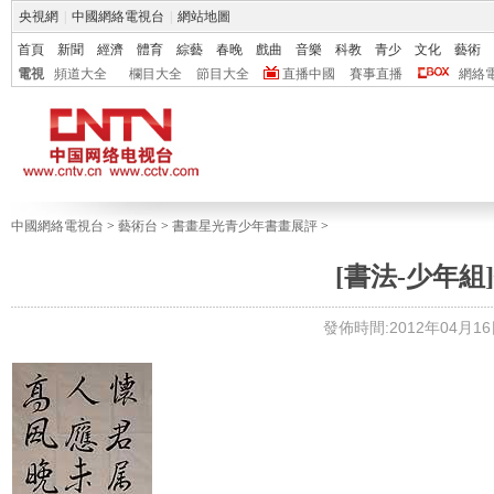
央視網
|
中國網絡電視台
|
網站地圖
首頁
新聞
經濟
體育
綜藝
春晚
戲曲
音樂
科教
青少
文化
藝術
電視
頻道大全
欄目大全
節目大全
直播中國
賽事直播
網絡
中國網絡電視台
>
藝術台
>
書畫星光青少年書畫展評
>
[書法-少年組]
發佈時間:2012年04月16日 