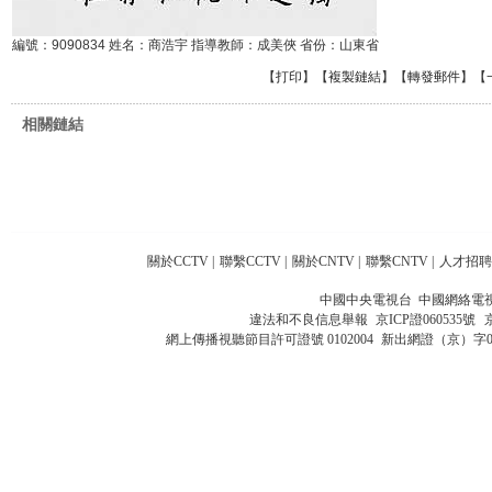
編號：9090834 姓名：商浩宇 指導教師：成美俠 省份：山東省
【
打印
】【
複製鏈結
】【
轉發郵件
】
【
相關鏈結
關於CCTV
|
聯繫CCTV
|
關於CNTV
|
聯繫CNTV
|
人才招聘
中國中央電視台 中國網絡電
違法和不良信息舉報
京ICP證060535號
網上傳播視聽節目許可證號 0102004
新出網證（京）字0