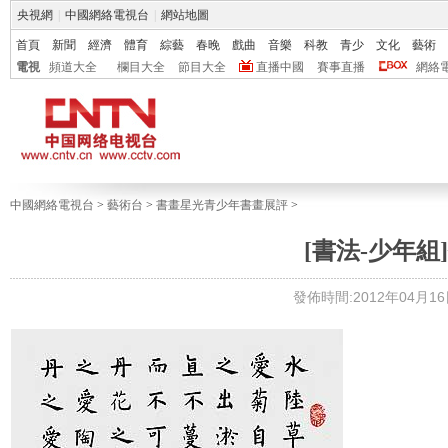
央視網
|
中國網絡電視台
|
網站地圖
首頁
新聞
經濟
體育
綜藝
春晚
戲曲
音樂
科教
青少
文化
藝術
電視
頻道大全
欄目大全
節目大全
直播中國
賽事直播
網絡
中國網絡電視台
>
藝術台
>
書畫星光青少年書畫展評
>
[書法-少年組]
發佈時間:2012年04月16日 