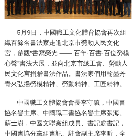
5月9日，中國職工文化體育協會再次組
織百餘名書法家走進北京市勞動人民文化
宮，參觀“書寫榮光 —— 百年·百書·百位勞模
心聲
”
書法大展，並向北京市總工會、勞動人
民文化宮捐贈書法作品。書法家們用翰墨丹
青來弘揚勞模精神、勞動精神、工匠精神。
中國職工文體協會會長李守鎮，中國書
協名譽主席、中國職工書協名譽主席張海、
蘇士澍，中國文聯黨組成員、書記處書記，
中國書協分黨組書記、駐會副主席李昕，全