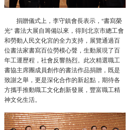
捐贈儀式上，李守鎮會長表示，“書寫榮
光
”
書法大展自籌備以來，得到北京市總工會
和勞動人民文化宮的全力支持，展覽通過百
位書法家書寫百位勞模心聲，生動展現了百
年工運歷程，社會反響熱烈。此次精選職工
書協主席團成員創作的書法作品捐贈，既是
致謝之舉，更是深化合作的新起點，期待各
方攜手推動職工文化創新發展，豐富職工精
神文化生活。