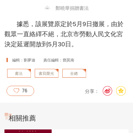
鄭曉華捐贈書法
據悉，該展覽原定於5月9日撤展，由於
觀眾一直絡繹不絕，北京市勞動人民文化宮
決定延遲開放到5月30日。
編輯：劉夢迪
責任編輯：鄧莫南
書法
書寫榮光
全總
76
分享：
相關推薦