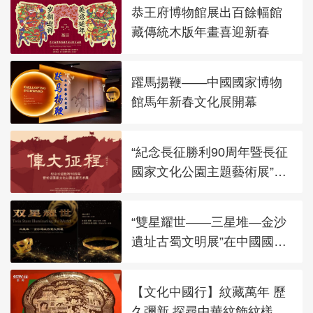
恭王府博物館展出百餘幅館
藏傳統木版年畫喜迎新春
躍馬揚鞭——中國國家博物
館馬年新春文化展開幕
“紀念長征勝利90周年暨長征
國家文化公園主題藝術展”在
太廟藝術館開幕
“雙星耀世——三星堆—金沙
遺址古蜀文明展”在中國國家
博物館展出
【文化中國行】紋藏萬年 歷
久彌新 探尋中華紋飾紋樣之