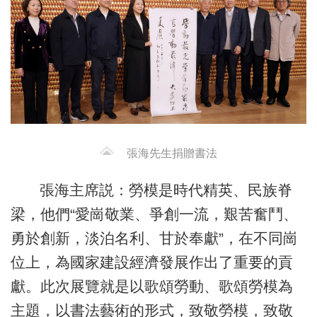
張海先生捐贈書法
張海主席説：勞模是時代精英、民族脊
梁，他們“愛崗敬業、爭創一流，艱苦奮鬥、
勇於創新，淡泊名利、甘於奉獻”，在不同崗
位上，為國家建設經濟發展作出了重要的貢
獻。此次展覽就是以歌頌勞動、歌頌勞模為
主題，以書法藝術的形式，致敬勞模，致敬