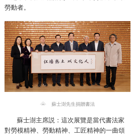
勞動者。
蘇士澍先生捐贈書法
蘇士澍主席説：這次展覽是當代書法家
對勞模精神、勞動精神、工匠精神的一曲頌