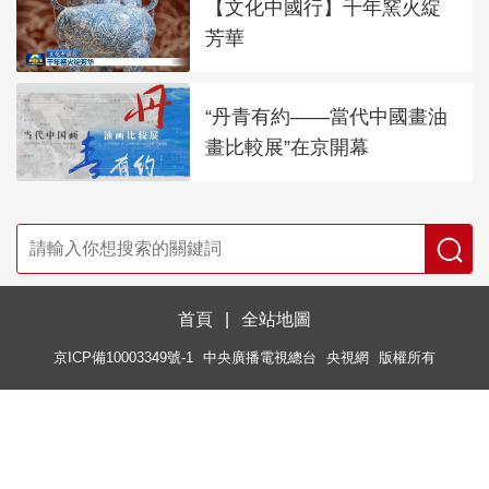
【文化中國行】千年窯火綻
芳華
“丹青有約——當代中國畫油
畫比較展”在京開幕
首頁
|
全站地圖
京ICP備10003349號-1
中央廣播電視總台
央視網
版權所有