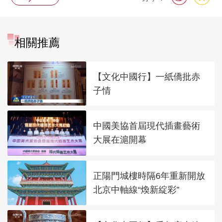
相關推薦
【文化中國行】一紙僑批赤
子情
中國美協首屆現代插畫藝術
大展在滬開幕
正陽門城樓時隔6年重新開放
北京中軸線“煥新綻彩”