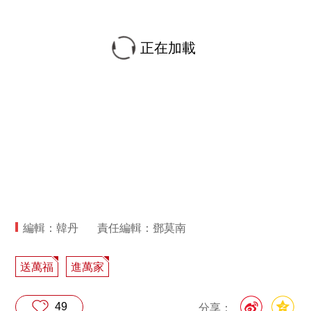
正在加載
編輯：韓丹
責任編輯：鄧莫南
送萬福
進萬家
49
分享：