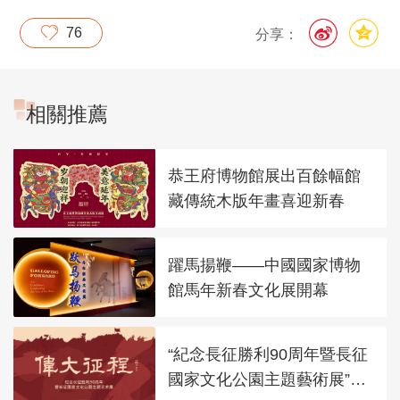
日
覽
76
分享：
相關推薦
恭王府博物館展出百餘幅館
藏傳統木版年畫喜迎新春
躍馬揚鞭——中國國家博物
館馬年新春文化展開幕
“紀念長征勝利90周年暨長征
國家文化公園主題藝術展”在