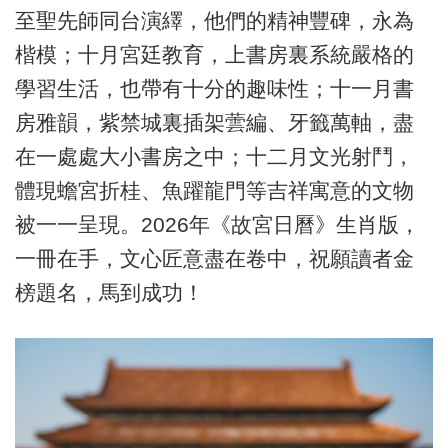
至聖先師同台演繹，他們的精神豐碑，永為
楷模；十月宮廷教育，上書房裏系統嚴格的
學習生活，也帶有十分的趣味性；十一月書
房雅韻，紫禁城裏插架蕓編、牙籤萬軸，盡
在一處處大小書房之中；十二月文光射鬥，
體現蟾宮折桂、魚躍龍門等吉祥寓意的文物
被一一呈現。2026年《故宮日曆》生肖版，
一冊在手，文心匠意盡在卷中，祝願讀者金
榜題名，馬到成功！