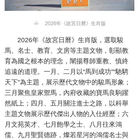
2026年《故宮日曆》生肖版
2026年《故宮日曆》生肖版，選取駿
馬、名士、教育、文房等主題文物，彰顯教
育為國之根本的理念，闡揚尊師重教、慎終
追遠的道理。一月、二月以“馬到成功”“馳騁
天下”為主題，展示歷代文物中的駿馬形象；
三月聚焦皇家禦馬，內府收藏的寶馬良駒躍
然紙上；四月、五月關注進士之路，以科舉
主題文物展示歷代傑出人物的入仕經歷；六
月文苑英才、七月飽學之士、八月往來鴻
儒、九月聖賢德跡，燦若星河的鴻儒名士與