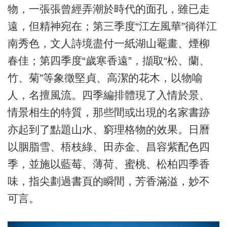
物，一張張曾經弄潮於時代的面孔，雖已走
遠，但精神宛在；第三季度“江左風華”徜徉江
南秀色，文人詩境盡付一紙湖山罨畫、煙柳
春佳；第四季度“歲寒香遠”，擷取“松、蘭、
竹、菊”等象徵堅貞、高潔的花木，以物喻
人，名擅風流。四季編排體現了入情於景、
情景相生的特質，那些間或出現的名家書跡
亦起到了點題山水、窮理格物的效果。日曆
以胭脂雪、梧枝綠、田赤金、昌容紫配色四
季，並施以藍莓、薄荷、蜜桃、松柏四季香
味，指尖劃過書頁的瞬間，芳香滿溢，妙不
可言。