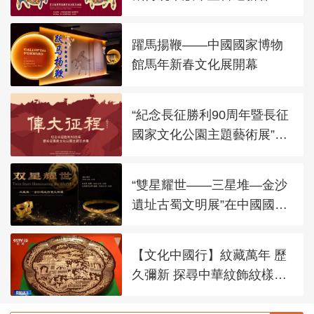
躍馬揚鞭——中國國家博物
館馬年新春文化展開幕
“紀念長征勝利90周年暨長征
國家文化公園主題藝術展”在
太廟藝術館開幕
“雙星耀世——三星堆—金沙
遺址古蜀文明展”在中國國家
博物館展出
【文化中國行】紋藏萬年 歷
久彌新 探尋中華紋飾紋樣之
美