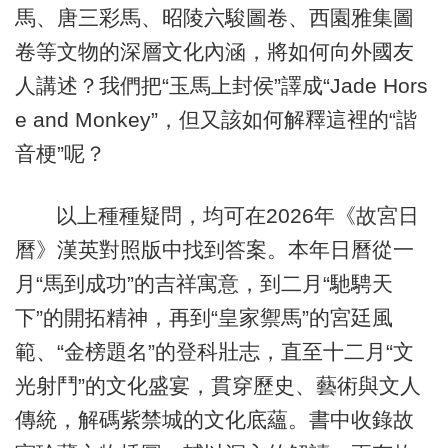
馬、唐三彩馬、昭陵六駿圖卷、西園雅集圖
卷等文物的深層文化內涵，將如何向外國友
人講述？我們把“玉馬上封侯”譯成“Jade Hors
e and Monkey”，但又該如何解釋這裡的“諧
音梗”呢？
以上種種疑問，均可在2026年《故宮日
曆》漢英對照版中找到答案。本年日曆從一
月“馬到成功”的吉祥寓意，到二月“馳騁天
下”的開拓精神，再到“皇家禦馬”的宮廷風
範、“金榜題名”的登科壯志，直至十二月“文
光射鬥”的文化盛宴，貫穿歷史、藝術與文人
傳統，解碼紫禁城的文化底蘊。書中收錄故