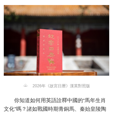
2026年《故宮日曆》漢英對照版
你知道如何用英語詮釋中國的“馬年生肖
文化”嗎？諸如戰國時期青銅馬、秦始皇陵陶