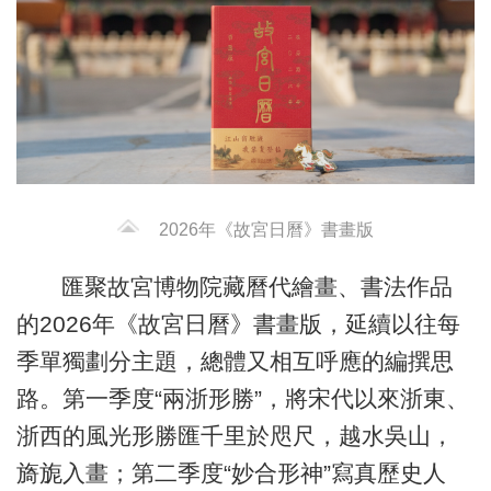
2026年《故宮日曆》書畫版
匯聚故宮博物院藏曆代繪畫、書法作品
的2026年《故宮日曆》書畫版，延續以往每
季單獨劃分主題，總體又相互呼應的編撰思
路。第一季度“兩浙形勝”，將宋代以來浙東、
浙西的風光形勝匯千里於咫尺，越水吳山，
旖旎入畫；第二季度“妙合形神”寫真歷史人