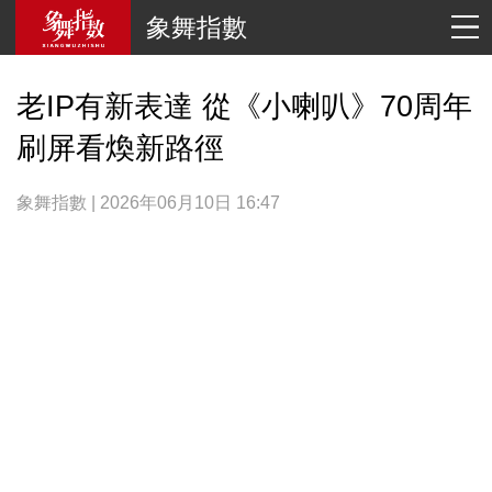
象舞指數
老IP有新表達 從《小喇叭》70周年
刷屏看煥新路徑
象舞指數 | 2026年06月10日 16:47