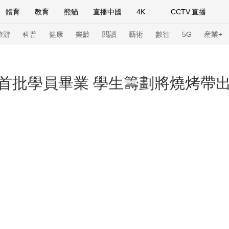
體育
教育
熊貓
直播中國
4K
CCTV.直播
式妙語
主持人
下載央視影音
熱解讀
天天學習
旅游
科普
健康
樂齡
閱讀
藝術
數智
5G
産業+
紀錄片網
國家大劇院
大型活動
首批學員畢業 學生籌劃將燒烤帶
科技
法治
文娛
人物
公益
圖片
習式妙語
央視快評
央視網評
光華銳評
鋒面
頻道
VR/AR
4K專區
全景新聞
請入列
人生第一次
人生第二次
年冬奧會
CBA
NBA
中超
國足
國際足球
網球
綜
體育江湖
文化體育
冰雪道路
足球道路