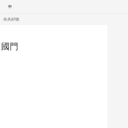
中
央央好物
出國門
合體育
亞冬會