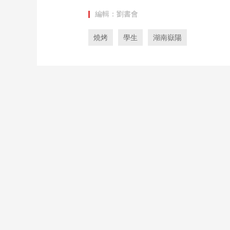
編輯：劉書會
燒烤
學生
湖南嶽陽
返回央視網首頁
返回