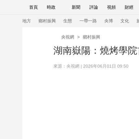
首頁
時政
新聞
評論
視頻
財經
人民領袖習近平
直播
海外頻道
片庫
iPanda
欄目大全
聯播+
English
中國領導人
節目單
Монгол
聽音
央視快評
微視頻
習
地方
鄉村振興
生態
一帶一路
央博
文化
央視網
>
鄉村振興
總台春晚
網絡春晚
共産黨員網
秧紀錄
湖南嶽陽：燒烤學院
來源：央視網 | 2026年06月01日 09:50
新聞
國內
國際
評論
經濟
軍事
人民領袖習近平
聯播+
熱解讀
天天學習
視頻
小央視頻
小央直播
直播中國
熊貓
現場
前線
比劃
快看
藍海中國
新兵
體育
直播
競猜
2026年世界盃
2026
VIP會員
CCTV奧林匹克頻道
生活體育大會