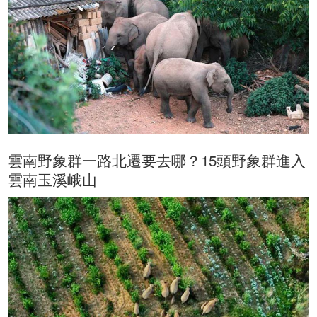
雲南野象群一路北遷要去哪？15頭野象群進入
雲南玉溪峨山