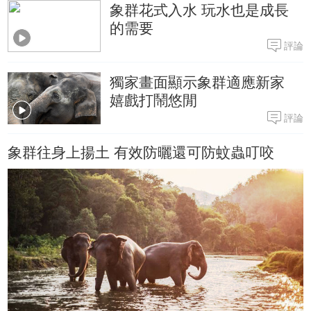
象群花式入水 玩水也是成長
的需要
評論
獨家畫面顯示象群適應新家
嬉戲打鬧悠閒
評論
象群往身上揚土 有效防曬還可防蚊蟲叮咬