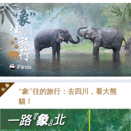
“象”往的旅行：去四川，看大熊
貓！