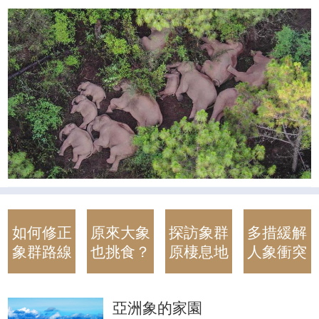
如何修正
原來大象
探訪象群
多措緩解
象群路線
也挑食？
原棲息地
人象衝突
亞洲象的家園