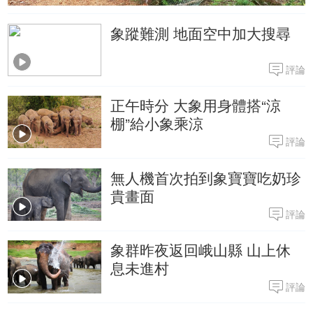
象蹤難測 地面空中加大搜尋
評論
正午時分 大象用身體搭“涼
棚”給小象乘涼
評論
無人機首次拍到象寶寶吃奶珍
貴畫面
評論
象群昨夜返回峨山縣 山上休
息未進村
評論