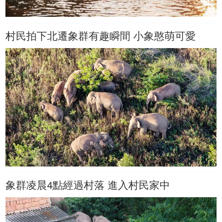
村民拍下北遷象群有趣瞬間 小象憨萌可愛
象群凌晨4點經過村落 進入村民家中