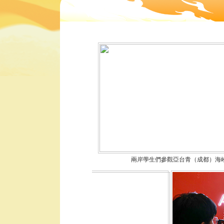
兩岸學生們參觀亞台青（成都）海