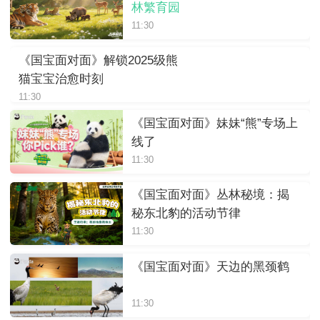
林繁育园
11:30
《国宝面对面》解锁2025级熊
猫宝宝治愈时刻
11:30
《国宝面对面》妹妹“熊”专场上
线了
11:30
《国宝面对面》丛林秘境：揭
秘东北豹的活动节律
11:30
《国宝面对面》天边的黑颈鹤
11:30