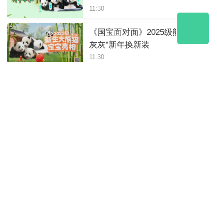
11:30
《国宝面对面》2025级熊猫“小
灰灰”新年换新装
11:30
《国宝面对面》熊猫宝宝的新
年第一餐
11:30
《国宝面对面》喜迎元旦！云
做客熊猫中心绵阳基地
11:30
2025年12月14日10:20《国宝面
对面》解码竹林生态秘匙｜竹
够环保
11:30
《国宝面对面》国际熊猫日