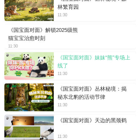
林繁育园
11:30
《国宝面对面》解锁2025级熊
猫宝宝治愈时刻
11:30
《国宝面对面》妹妹“熊”专场上
线了
11:30
《国宝面对面》丛林秘境：揭
秘东北豹的活动节律
11:30
《国宝面对面》天边的黑颈鹤
11:30