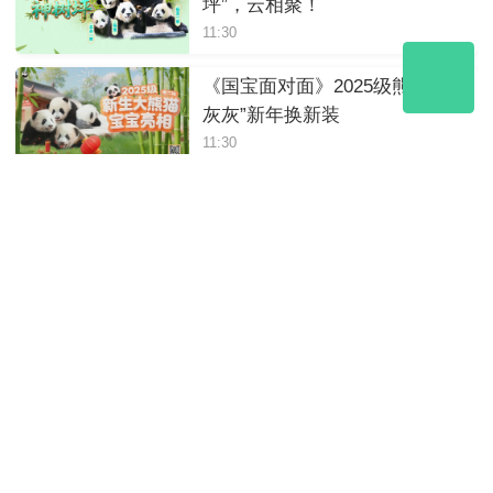
坪”，云相聚！
11:30
《国宝面对面》2025级熊猫“小
灰灰”新年换新装
11:30
《国宝面对面》熊猫宝宝的新
年第一餐
11:30
《国宝面对面》喜迎元旦！云
做客熊猫中心绵阳基地
11:30
2025年12月14日10:20《国宝面
对面》解码竹林生态秘匙｜竹
够环保
11:30